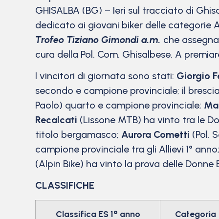
GHISALBA (BG) – Ieri sul tracciato di Ghisa
dedicato ai giovani biker delle categorie All
Trofeo Tiziano Gimondi a.m.
che assegnav
cura della Pol. Com. Ghisalbese. A premiare
I vincitori di giornata sono stati:
Giorgio F
secondo e campione provinciale; il bresc
Paolo) quarto e campione provinciale;
Mar
Recalcati
(Lissone MTB) ha vinto tra le D
titolo bergamasco;
Aurora Cometti
(Pol. S
campione provinciale tra gli Allievi 1° anno
(Alpin Bike) ha vinto la prova delle Donne 
CLASSIFICHE
Classifica ES 1° anno
Categoria