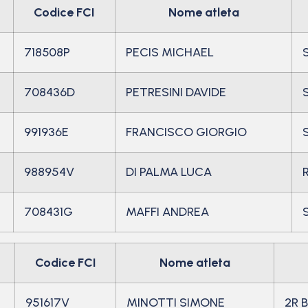
Codice FCI
Nome atleta
718508P
PECIS MICHAEL
708436D
PETRESINI DAVIDE
991936E
FRANCISCO GIORGIO
988954V
DI PALMA LUCA
708431G
MAFFI ANDREA
Codice FCI
Nome atleta
951617V
MINOTTI SIMONE
2R B