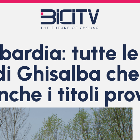
rdia: tutte le 
di Ghisalba che
he i titoli prov