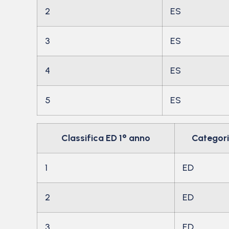
2
ES
3
ES
4
ES
5
ES
Classifica ED 1° anno
Categor
1
ED
2
ED
3
ED