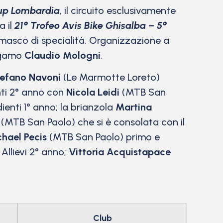
p Lombardia
, il circuito esclusivamente
a il
21° Trofeo Avis Bike Ghisalba – 5°
masco di specialità. Organizzazione a
ergamo
Claudio Mologni
.
efano Navoni
(Le Marmotte Loreto)
nti 2° anno con
Nicola Leidi
(MTB San
ienti 1° anno; la brianzola
Martina
(MTB San Paolo) che si è consolata con il
hael Pecis
(MTB San Paolo) primo e
 Allievi 2° anno;
Vittoria Acquistapace
Club