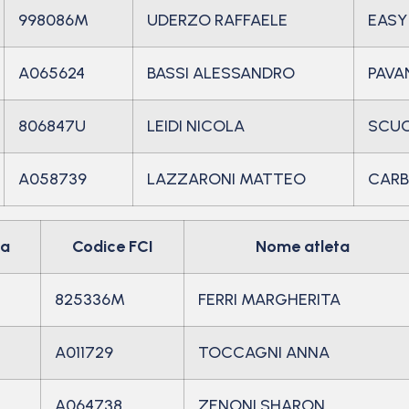
998086M
UDERZO RAFFAELE
EASY
A065624
BASSI ALESSANDRO
PAVAN
806847U
LEIDI NICOLA
SCUO
A058739
LAZZARONI MATTEO
CAR
ia
Codice FCI
Nome atleta
825336M
FERRI MARGHERITA
A011729
TOCCAGNI ANNA
A064738
ZENONI SHARON