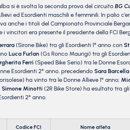
lba si è svolta la seconda prova del circuito
BG Cu
ievi ed Esordienti maschili e femminili. In palio c’er
a anche i titoli del Campionato Provinciale Berga
 i vincitori era presente il presidente della FCI B
errara
(Sirone Bike) tra gli Esordienti 1° anno con
St
iano
Luca Furlan
(Gs Ronco Maurigi) tra gli Esordie
gherita Ferri
(Speed Bike Serio) tra le Donne Esord
onne Esordienti 2° anno, precedendo
Sara Barcella
orisolese) ha vinto tra le Donne Allieve 1° anno;
Mic
;
Simone Minotti
(2R Bike Store) ha esultato tra gli
Esordienti 2° anno.
Codice FCI
Nome atleta