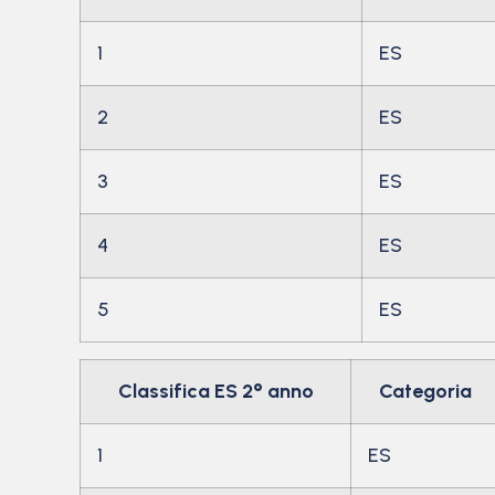
1
ES
2
ES
3
ES
4
ES
5
ES
Classifica ES 2° anno
Categoria
1
ES