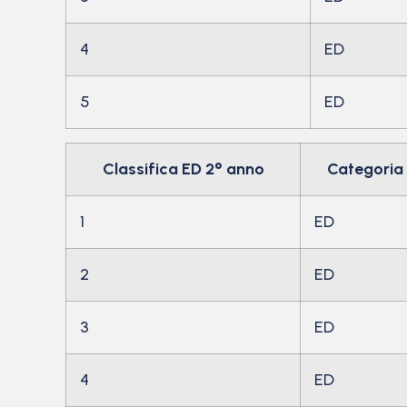
4
ED
5
ED
Classifica ED 2° anno
Categoria
1
ED
2
ED
3
ED
4
ED