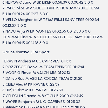
6 FILIPOVIC Jana W BK BIKER 00:58:39 00:08:42 3 0 0
7 PAPO Alice W A.S.DILETTANTISTICA JAM’S BIKE TEAM
BUJA 01:01:24 00:11:27 3 0 0
8 VELLO Margherita W TEAM FRIULI SANVITESE 01:02:34
00:12:37 3 0 0
9 NADU Anja W BK MONTES 01:02:35 00:12:38 3 0 0
10 RUMAC Elisa W A.S.DILETTANTISTICA JAM’S BIKE TEAM
BUJA 01:04:15 00:14:18 3 0 0
Ordine d’arrivo Elite Sport
1 BRAVIN Andrea M UC CAPRIVESI 01:13:31
2 POZZECCO Daniel M TEAM EPPINGER 01:17:41
3 VOGRIG Flavio M VALCHIARó 01:20:13
4 DA Ivo Ros M ASD LA ROCCIA TEAM 01:21:30
5 CIBEJ Aleš M KK RAVNE 01:22:39
6 URŠIC Blaž M KK PANTAL 01:23:50
7 CELEGHIN Davide M BIKE CLUB 2000 01:24:49
8 WAYER Benjamin M U.C. CAPRIVESI 01:25:02
9 FERENCAK Urban M RAJD LJUBLJANA 01:28:00