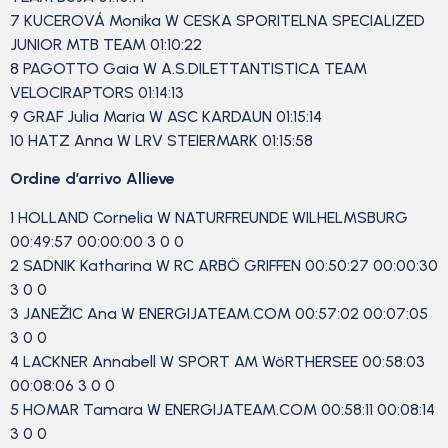
7 KUCEROVÁ Monika W CESKA SPORITELNA SPECIALIZED
JUNIOR MTB TEAM 01:10:22
8 PAGOTTO Gaia W A.S.DILETTANTISTICA TEAM
VELOCIRAPTORS 01:14:13
9 GRAF Julia Maria W ASC KARDAUN 01:15:14
10 HATZ Anna W LRV STEIERMARK 01:15:58
Ordine d’arrivo Allieve
1 HOLLAND Cornelia W NATURFREUNDE WILHELMSBURG
00:49:57 00:00:00 3 0 0
2 SADNIK Katharina W RC ARBÖ GRIFFEN 00:50:27 00:00:30
3 0 0
3 JANEŽIC Ana W ENERGIJATEAM.COM 00:57:02 00:07:05
3 0 0
4 LACKNER Annabell W SPORT AM WöRTHERSEE 00:58:03
00:08:06 3 0 0
5 HOMAR Tamara W ENERGIJATEAM.COM 00:58:11 00:08:14
3 0 0