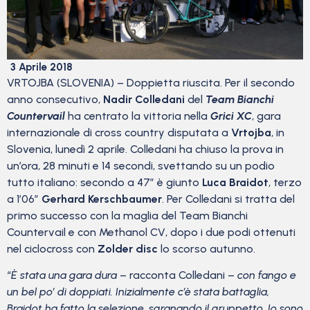
3 Aprile 2018
VRTOJBA (SLOVENIA) – Doppietta riuscita. Per il secondo
anno consecutivo,
Nadir Colledani
del
Team Bianchi
Countervail
ha centrato la vittoria nella
Grici XC
, gara
internazionale di cross country disputata a
Vrtojba
, in
Slovenia, lunedì 2 aprile. Colledani ha chiuso la prova in
un’ora, 28 minuti e 14 secondi, svettando su un podio
tutto italiano: secondo a 47″ è giunto
Luca Braidot
, terzo
a 1’06”
Gerhard Kerschbaumer
. Per Colledani si tratta del
primo successo con la maglia del
Team Bianchi
Countervail e con Methanol CV, dopo i due podi ottenuti
nel ciclocross con
Zolder disc
lo scorso autunno.
“
È stata una gara dura
– racconta Colledani –
con fango e
un bel po’ di doppiati. Inizialmente c’è stata battaglia,
Braidot ha fatto la selezione, sgranando il gruppetto. Io sono