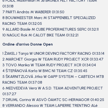
6 FOIDL Maximilian M JB BRUNEX FELT FACTORY TEAM
01:31:18
7 PARTI András M WABERER 01:31:50
8 BOUWMEESTER Marc M STAPPENBELT SPECIALIZED
RACING TEAM 01:32:05
9 ALLARD Basile M CUBE PROFERMETURES SEFIC 01:32:11
10 NAGLIC Rok M CALCIT BIKE TEAM 01:32:21
Ordine d’arrivo Donne Open
1 ŽAKELJ Tanja W UNIOR DEVINCI FACTORY RACING 01:33:14
2 MARCHET Giorgia W TEAM RUDY PROJECT XCR 01:33:47
3 TOVO Marika W TEAM RUDY PROJECT XCR 01:34:04
4 ŠTEPÁNOVÁ Karla W BMC N1 TEAM CZ 01:35:45
5 ŠKARNITZLOVÁ Jitka W GAPP SYSTEM – CABTECH MTB
RACING TEAM 01:37:08
6 MEDVEDEVA Vera W A.S.D. TEAM ADVENTURE PROJECT
01:37:27
7 DRUML Corina W ASVÖ ÖAMTC SC-HERMAGOR 01:40:25
8 VERRANDO Alessia W TEAM LAPIERRE TRENTINO ALé