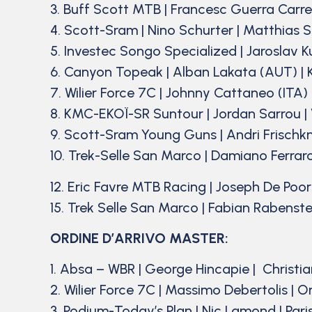
3. Buff Scott MTB | Francesc Guerra Carret
4. Scott-Sram | Nino Schurter | Matthias 
5. Investec Songo Specialized | Jaroslav 
6. Canyon Topeak | Alban Lakata (AUT) | K
7. Wilier Force 7C | Johnny Cattaneo (ITA) 
8. KMC-EKOÏ-SR Suntour | Jordan Sarrou | 
9. Scott-Sram Young Guns | Andri Frischkne
10. Trek-Selle San Marco | Damiano Ferrar
12. Eric Favre MTB Racing | Joseph De Poor
15. Trek Selle San Marco | Fabian Rabenst
ORDINE D’ARRIVO MASTER:
1. Absa – WBR | George Hincapie | Christi
2. Wilier Force 7C | Massimo Debertolis | O
3. Podium-Today’s Plan | Nic Lamond | Pari