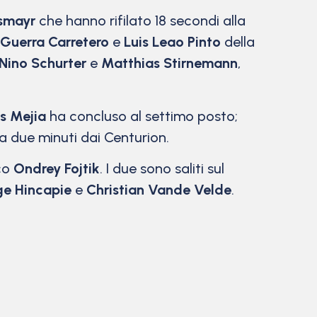
ismayr
che hanno rifilato 18 secondi alla
 Guerra Carretero
e
Luis Leao Pinto
della
Nino Schurter
e
Matthias Stirnemann
,
is Mejia
ha concluso al settimo posto;
a due minuti dai Centurion.
eco
Ondrey Fojtik
. I due sono saliti sul
e Hincapie
e
Christian Vande Velde
.