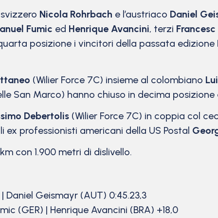
o svizzero
Nicola Rohrbach
e l’austriaco
Daniel Ge
anuel Fumic
ed
Henrique Avancini
, terzi
Francesc
uarta posizione i vincitori della passata edizione
ttaneo
(Wilier Force 7C) insieme al colombiano
Lu
lle San Marco) hanno chiuso in decima posizione 
simo Debertolis
(Wilier Force 7C) in coppia col c
i ex professionisti americani della US Postal
Georg
m con 1.900 metri di dislivello.
 | Daniel Geismayr (AUT) 0:45.23,3
ic (GER) | Henrique Avancini (BRA) +18,0