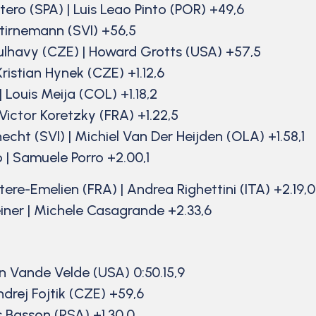
ero (SPA) | Luis Leao Pinto (POR) +49,6
Stirnemann (SVI) +56,5
Kulhavy (CZE) | Howard Grotts (USA) +57,5
ristian Hynek (CZE) +1.12,6
| Louis Meija (COL) +1.18,2
Victor Koretzky (FRA) +1.22,5
cht (SVI) | Michiel Van Der Heijden (OLA) +1.58,1
o | Samuele Porro +2.00,1
tere-Emelien (FRA) | Andrea Righettini (ITA) +2.19,0
einer | Michele Casagrande +2.33,6
an Vande Velde (USA) 0:50.15,9
ndrej Fojtik (CZE) +59,6
s Basson (RSA) +1.30,0