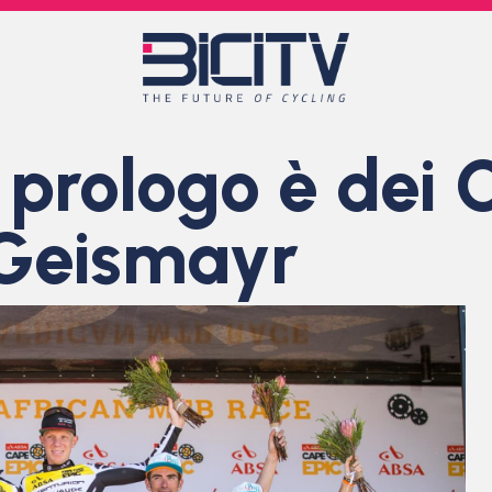
l prologo è dei 
 Geismayr