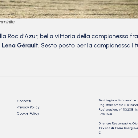
mminile
lla Roc d’Azur, bella vittoria della campionessa f
a
Lena Gérault
. Sesto posto per la campionessa l
Testata giornalistica online
Contatti
Registrata presso il Tribu
Privacy Policy
Registrazione n° 10/2018 Iscr
Cookie Policy
n°023574
Direttore Responsabile: Gio
Tev snc di Torre Giorgio e
C.