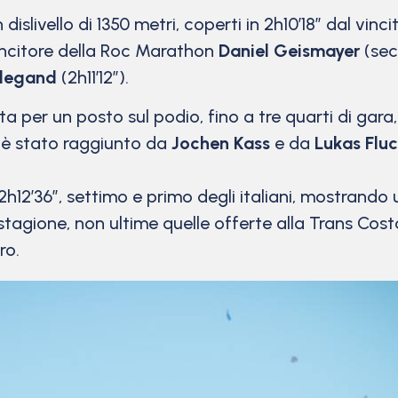
islivello di 1350 metri, coperti in 2h10’18” dal vinci
incitore della Roc Marathon
Daniel Geismayer
(sec
ndegand
(2h11’12”).
tta per un posto sul podio, fino a tre quarti di gar
ce è stato raggiunto da
Jochen Kass
e da
Lukas Fluc
i 2h12’36”, settimo e primo degli italiani, mostran
 stagione, non ultime quelle offerte alla Trans Cost
ro.