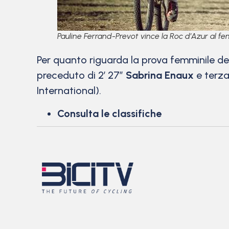
Pauline Ferrand-Prevot vince la Roc d’Azur al fe
Per quanto riguarda la prova femminile de
preceduto di 2′ 27”
Sabrina Enaux
e terz
International).
Consulta le classifiche