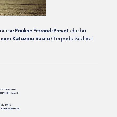
rancese
Pauline Ferrand-Prevot
che ha
ituana
Katazina Sosna
(Torpado Südtirol
nale di Bergamo
itto al R.O.C. al
rgio Torre
 Villa Valerio &