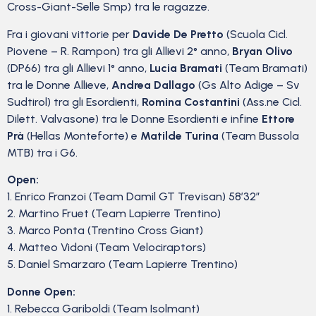
Cross-Giant-Selle Smp) tra le ragazze.
Fra i giovani vittorie per
Davide De Pretto
(Scuola Cicl.
Piovene – R. Rampon) tra gli Allievi 2° anno,
Bryan Olivo
(DP66) tra gli Allievi 1° anno,
Lucia Bramati
(Team Bramati)
tra le Donne Allieve,
Andrea Dallago
(Gs Alto Adige – Sv
Sudtirol) tra gli Esordienti,
Romina Costantini
(Ass.ne Cicl.
Dilett. Valvasone) tra le Donne Esordienti e infine
Ettore
Prà
(Hellas Monteforte) e
Matilde Turina
(Team Bussola
MTB) tra i G6.
Open:
1. Enrico Franzoi (Team Damil GT Trevisan) 58’32”
2. Martino Fruet (Team Lapierre Trentino)
3. Marco Ponta (Trentino Cross Giant)
4. Matteo Vidoni (Team Velociraptors)
5. Daniel Smarzaro (Team Lapierre Trentino)
Donne Open:
1. Rebecca Gariboldi (Team Isolmant)