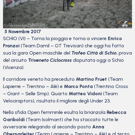
5 Novembre 2017
SCHIO (VI) – Torna la pioggia e torna a vincere
Enrico
Franzoi
(Team Damil – GT Trevisan) che oggi ha fatto
sua la gara Open maschile del
Trofeo Città di Schio
, prova
del circuito
Triveneto Ciclocross
disputata oggi a Schio
(Vicenza).
Il corridore veneto ha preceduto
Martino Fruet
(Team
Lapierre – Trentino – Alé) e
Marco Ponta
(Trentino Cross
– Giant – Selle Smp). Quarto
Matteo Vidoni
(Team
Velociraptors), risultato il migliore degli Under 23.
Nella sfida Open femminile esulta la brianzola
Rebecca
Gariboldi
(Team Isolmant) che ha staccato tutte le
avversarie relegando al secondo posto
Anna
Oberparleiter
(Team Lapierre – Trentino – Alé) e al terzo