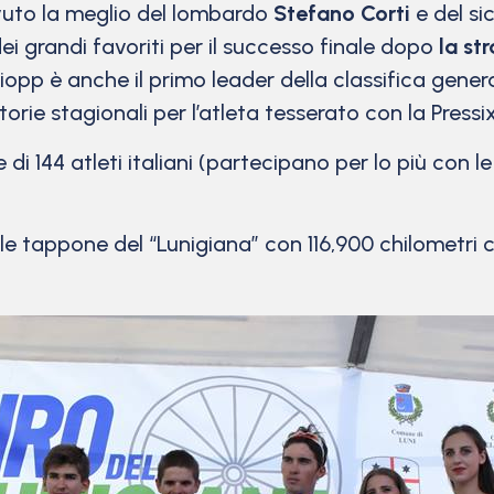
vuto la meglio del lombardo
Stefano Corti
e del si
ei grandi favoriti per il successo finale dopo
la st
Giopp è anche il primo leader della classifica gener
ttorie stagionali per l’atleta tesserato con la Press
 di 144 atleti italiani (partecipano per lo più con l
 tappone del “Lunigiana” con 116,900 chilometri co