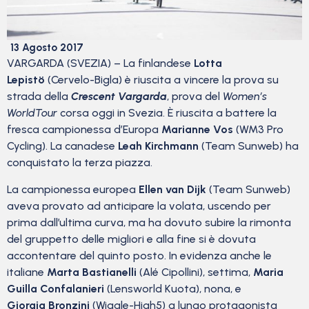
13 Agosto 2017
VARGARDA (SVEZIA) – La finlandese
Lotta
Lepistö
(Cervelo-Bigla) è riuscita a vincere la prova su
strada della
Crescent Vargarda
, prova del
Women’s
WorldTour
corsa oggi in Svezia. È riuscita a battere la
fresca campionessa d’Europa
Marianne Vos
(WM3 Pro
Cycling). La canadese
Leah Kirchmann
(Team Sunweb) ha
conquistato la terza piazza.
La campionessa europea
Ellen van Dijk
(Team Sunweb)
aveva provato ad anticipare la volata, uscendo per
prima dall’ultima curva, ma ha dovuto subire la rimonta
del gruppetto delle migliori e alla fine si è dovuta
accontentare del quinto posto. In evidenza anche le
italiane
Marta Bastianelli
(Alé Cipollini), settima,
Maria
Guilla Confalanieri
(Lensworld Kuota), nona, e
Giorgia Bronzini
(Wiggle-High5) a lungo protagonista