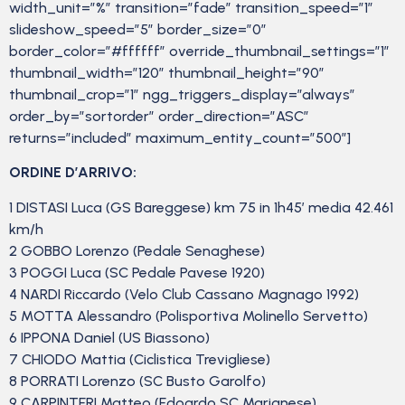
width_unit=”%” transition=”fade” transition_speed=”1″
slideshow_speed=”5″ border_size=”0″
border_color=”#ffffff” override_thumbnail_settings=”1″
thumbnail_width=”120″ thumbnail_height=”90″
thumbnail_crop=”1″ ngg_triggers_display=”always”
order_by=”sortorder” order_direction=”ASC”
returns=”included” maximum_entity_count=”500″]
ORDINE D’ARRIVO:
1 DISTASI Luca (GS Bareggese) km 75 in 1h45′ media 42.461
km/h
2 GOBBO Lorenzo (Pedale Senaghese)
3 POGGI Luca (SC Pedale Pavese 1920)
4 NARDI Riccardo (Velo Club Cassano Magnago 1992)
5 MOTTA Alessandro (Polisportiva Molinello Servetto)
6 IPPONA Daniel (US Biassono)
7 CHIODO Mattia (Ciclistica Trevigliese)
8 PORRATI Lorenzo (SC Busto Garolfo)
9 CARPINTERI Matteo (Edoardo SC Marianese)