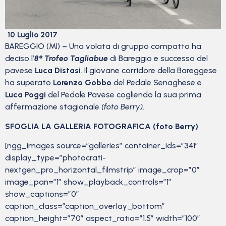
10 Luglio 2017
BAREGGIO (MI) – Una volata di gruppo compatto ha
deciso l’
8° Trofeo Tagliabue
di Bareggio e successo del
pavese
Luca Distasi
. Il giovane corridore della Bareggese
ha superato
Lorenzo Gobbo
del Pedale Senaghese e
Luca Poggi
del Pedale Pavese cogliendo la sua prima
affermazione stagionale
(foto Berry)
.
SFOGLIA LA GALLERIA FOTOGRAFICA (foto Berry)
[ngg_images source=”galleries” container_ids=”341″
display_type=”photocrati-
nextgen_pro_horizontal_filmstrip” image_crop=”0″
image_pan=”1″ show_playback_controls=”1″
show_captions=”0″
caption_class=”caption_overlay_bottom”
caption_height=”70″ aspect_ratio=”1.5″ width=”100″