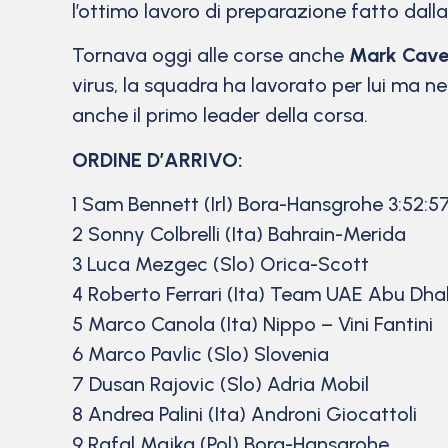
l’ottimo lavoro di preparazione fatto dall
Tornava oggi alle corse anche
Mark Cave
virus, la squadra ha lavorato per lui ma ne
anche il primo leader della corsa.
ORDINE D’ARRIVO:
1 Sam Bennett (Irl) Bora-Hansgrohe 3:52:5
2 Sonny Colbrelli (Ita) Bahrain-Merida
3 Luca Mezgec (Slo) Orica-Scott
4 Roberto Ferrari (Ita) Team UAE Abu Dha
5 Marco Canola (Ita) Nippo – Vini Fantini
6 Marco Pavlic (Slo) Slovenia
7 Dusan Rajovic (Slo) Adria Mobil
8 Andrea Palini (Ita) Androni Giocattoli
9 Rafal Majka (Pol) Bora-Hansgrohe