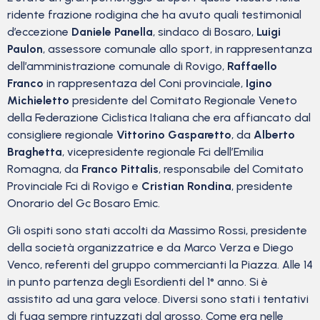
ridente frazione rodigina che ha avuto quali testimonial
d’eccezione
Daniele Panella
, sindaco di Bosaro,
Luigi
Paulon
, assessore comunale allo sport, in rappresentanza
dell’amministrazione comunale di Rovigo,
Raffaello
Franco
in rappresentaza del Coni provinciale,
Igino
Michieletto
presidente del Comitato Regionale Veneto
della Federazione Ciclistica Italiana che era affiancato dal
consigliere regionale
Vittorino Gasparetto
, da
Alberto
Braghetta
, vicepresidente regionale Fci dell’Emilia
Romagna, da
Franco Pittalis
, responsabile del Comitato
Provinciale Fci di Rovigo e
Cristian Rondina
, presidente
Onorario del Gc Bosaro Emic.
Gli ospiti sono stati accolti da Massimo Rossi, presidente
della società organizzatrice e da Marco Verza e Diego
Venco, referenti del gruppo commercianti la Piazza. Alle 14
in punto partenza degli Esordienti del 1° anno. Si è
assistito ad una gara veloce. Diversi sono stati i tentativi
di fuga sempre rintuzzati dal grosso. Come era nelle