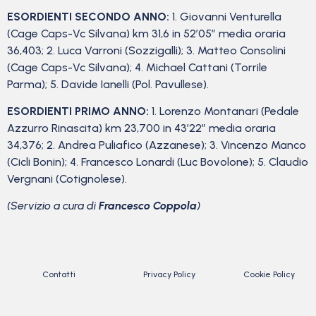
ESORDIENTI SECONDO ANNO:
1. Giovanni Venturella
(Cage Caps-Vc Silvana) km 31,6 in 52’05” media oraria
36,403; 2. Luca Varroni (Sozzigalli); 3. Matteo Consolini
(Cage Caps-Vc Silvana); 4. Michael Cattani (Torrile
Parma); 5. Davide Ianelli (Pol. Pavullese).
ESORDIENTI PRIMO ANNO:
1. Lorenzo Montanari (Pedale
Azzurro Rinascita) km 23,700 in 43’22” media oraria
34,376; 2. Andrea Puliafico (Azzanese); 3. Vincenzo Manco
(Cicli Bonin); 4. Francesco Lonardi (Luc Bovolone); 5. Claudio
Vergnani (Cotignolese).
(Servizio a cura di
Francesco Coppola
)
Contatti
Privacy Policy
Cookie Policy