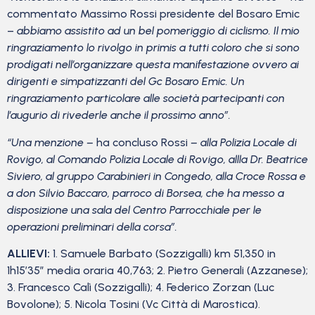
commentato Massimo Rossi presidente del Bosaro Emic
–
abbiamo assistito ad un bel pomeriggio di ciclismo. Il mio
ringraziamento lo rivolgo in primis a tutti coloro che si sono
prodigati nell’organizzare questa manifestazione ovvero ai
dirigenti e simpatizzanti del Gc Bosaro Emic. Un
ringraziamento particolare alle società partecipanti con
l’augurio di rivederle anche il prossimo anno”.
“Una menzione –
ha concluso Rossi
– alla Polizia Locale di
Rovigo, al Comando Polizia Locale di Rovigo, allla Dr. Beatrice
Siviero, al gruppo Carabinieri in Congedo, alla Croce Rossa e
a don Silvio Baccaro, parroco di Borsea, che ha messo a
disposizione una sala del Centro Parrocchiale per le
operazioni preliminari della corsa”.
ALLIEVI:
1. Samuele Barbato (Sozzigalli) km 51,350 in
1h15’35” media oraria 40,763; 2. Pietro Generali (Azzanese);
3. Francesco Calì (Sozzigalli); 4. Federico Zorzan (Luc
Bovolone); 5. Nicola Tosini (Vc Città di Marostica).