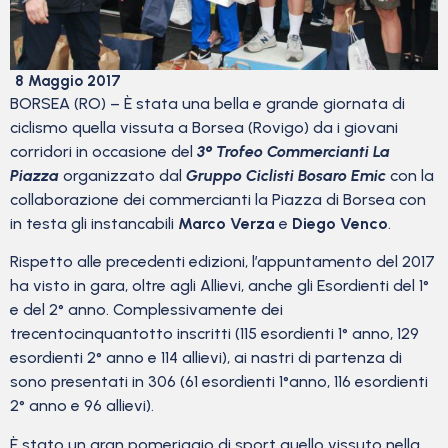
8 Maggio 2017
BORSEA (RO) – È stata una bella e grande giornata di
ciclismo quella vissuta a Borsea (Rovigo) da i giovani
corridori in occasione del
3° Trofeo Commercianti La
Piazza
organizzato dal
Gruppo Ciclisti Bosaro Emic
con la
collaborazione dei commercianti la Piazza di Borsea con
in testa gli instancabili
Marco Verza
e
Diego Venco
.
Rispetto alle precedenti edizioni, l’appuntamento del 2017
ha visto in gara, oltre agli Allievi, anche gli Esordienti del 1°
e del 2° anno. Complessivamente dei
trecentocinquantotto inscritti (115 esordienti 1° anno, 129
esordienti 2° anno e 114 allievi), ai nastri di partenza di
sono presentati in 306 (61 esordienti 1°anno, 116 esordienti
2° anno e 96 allievi).
È stato un gran pomeriggio di sport quello vissuto nella