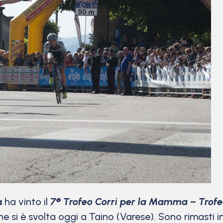
a
ha vinto il
7
°
Trofeo Corri per la Mamma – Trofe
 si è svolta oggi a Taino (Varese). Sono rimasti in t