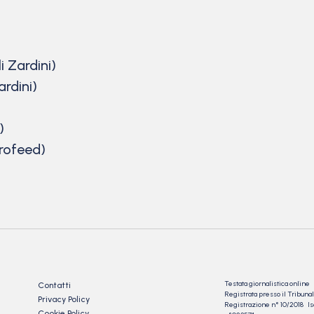
 Zardini)
rdini)
)
urofeed)
Testata giornalistica online
Contatti
Registrata presso il Tribu
Privacy Policy
Registrazione n° 10/2018 Iscr
Cookie Policy