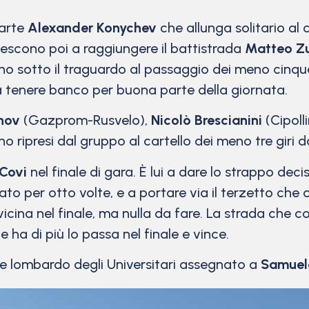
’arte
Alexander Konychev
che allunga solitario al
iescono poi a raggiungere il battistrada
Matteo Zu
 sotto il traguardo al passaggio dei meno cinque g
a tenere banco per buona parte della giornata.
nov
(Gazprom-Rusvelo),
Nicolò Brescianini
(Cipolli
o ripresi dal gruppo al cartello dei meno tre giri d
Covi
nel finale di gara. È lui a dare lo strappo deci
tato per otto volte, e a portare via il terzetto c
vvicina nel finale, ma nulla da fare. La strada che c
ha di più lo passa nel finale e vince.
le lombardo degli Universitari assegnato a
Samuel