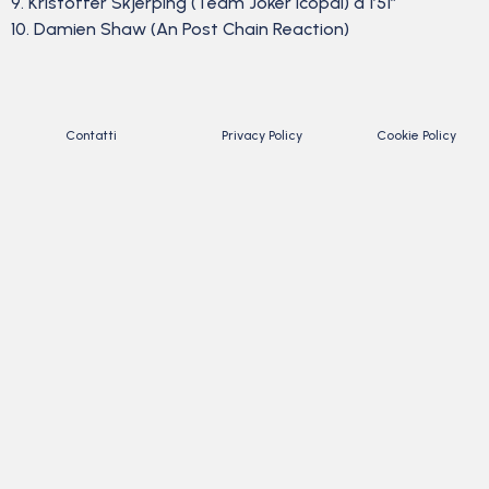
9. Kristoffer Skjerping (Team Joker Icopal) a 1’51”
10. Damien Shaw (An Post Chain Reaction)
Contatti
Privacy Policy
Cookie Policy