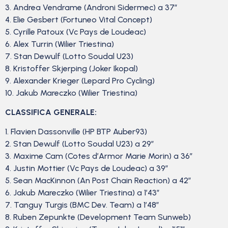
3. Andrea Vendrame (Androni Sidermec) a 37″
4. Elie Gesbert (Fortuneo Vital Concept)
5. Cyrille Patoux (Vc Pays de Loudeac)
6. Alex Turrin (Wilier Triestina)
7. Stan Dewulf (Lotto Soudal U23)
8. Kristoffer Skjerping (Joker Ikopal)
9. Alexander Krieger (Lepard Pro Cycling)
10. Jakub Mareczko (Wilier Triestina)
CLASSIFICA GENERALE:
1. Flavien Dassonville (HP BTP Auber93)
2. Stan Dewulf (Lotto Soudal U23) a 29″
3. Maxime Cam (Cotes d’Armor Marie Morin) a 36″
4. Justin Mottier (Vc Pays de Loudeac) a 39″
5. Sean MacKinnon (An Post Chain Reaction) a 42″
6. Jakub Mareczko (Wilier Triestina) a 1’43”
7. Tanguy Turgis (BMC Dev. Team) a 1’48”
8. Ruben Zepunkte (Development Team Sunweb)