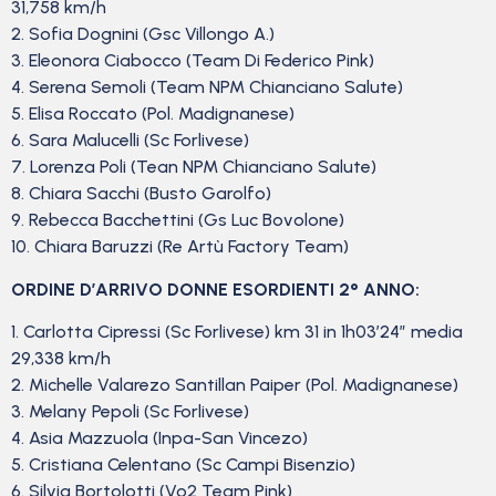
31,758 km/h
2. Sofia Dognini (Gsc Villongo A.)
3. Eleonora Ciabocco (Team Di Federico Pink)
4. Serena Semoli (Team NPM Chianciano Salute)
5. Elisa Roccato (Pol. Madignanese)
6. Sara Malucelli (Sc Forlivese)
7. Lorenza Poli (Tean NPM Chianciano Salute)
8. Chiara Sacchi (Busto Garolfo)
9. Rebecca Bacchettini (Gs Luc Bovolone)
10. Chiara Baruzzi (Re Artù Factory Team)
ORDINE D’ARRIVO DONNE ESORDIENTI 2° ANNO:
1. Carlotta Cipressi (Sc Forlivese) km 31 in 1h03’24” media
29,338 km/h
2. Michelle Valarezo Santillan Paiper (Pol. Madignanese)
3. Melany Pepoli (Sc Forlivese)
4. Asia Mazzuola (Inpa-San Vincezo)
5. Cristiana Celentano (Sc Campi Bisenzio)
6. Silvia Bortolotti (Vo2 Team Pink)