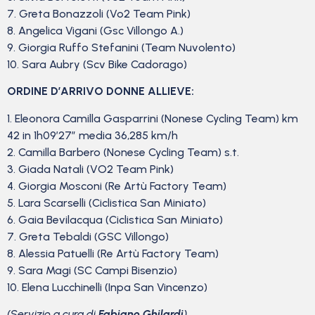
7. Greta Bonazzoli (Vo2 Team Pink)
8. Angelica Vigani (Gsc Villongo A.)
9. Giorgia Ruffo Stefanini (Team Nuvolento)
10. Sara Aubry (Scv Bike Cadorago)
ORDINE D’ARRIVO DONNE ALLIEVE:
1. Eleonora Camilla Gasparrini (Nonese Cycling Team) km
42 in 1h09’27” media 36,285 km/h
2. Camilla Barbero (Nonese Cycling Team) s.t.
3. Giada Natali (VO2 Team Pink)
4. Giorgia Mosconi (Re Artù Factory Team)
5. Lara Scarselli (Ciclistica San Miniato)
6. Gaia Bevilacqua (Ciclistica San Miniato)
7. Greta Tebaldi (GSC Villongo)
8. Alessia Patuelli (Re Artù Factory Team)
9. Sara Magi (SC Campi Bisenzio)
10. Elena Lucchinelli (Inpa San Vincenzo)
(Servizio a cura di
Fabiano Ghilardi
)