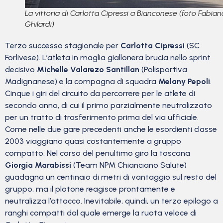
La vittoria di Carlotta Cipressi a Bianconese (foto Fabian
Ghilardi)
Terzo successo stagionale per
Carlotta Cipressi
(SC
Forlivese). L’atleta in maglia giallonera brucia nello sprint
decisivo
Michelle Valarezo Santillan
(Polisportiva
Madignanese) e la compagna di squadra
Melany Pepoli
.
Cinque i giri del circuito da percorrere per le atlete di
secondo anno, di cui il primo parzialmente neutralizzato
per un tratto di trasferimento prima del via ufficiale.
Come nelle due gare precedenti anche le esordienti classe
2003 viaggiano quasi costantemente a gruppo
compatto. Nel corso del penultimo giro la toscana
Giorgia Marabissi
(Team NPM Chianciano Salute)
guadagna un centinaio di metri di vantaggio sul resto del
gruppo, ma il plotone reagisce prontamente e
neutralizza l’attacco. Inevitabile, quindi, un terzo epilogo a
ranghi compatti dal quale emerge la ruota veloce di