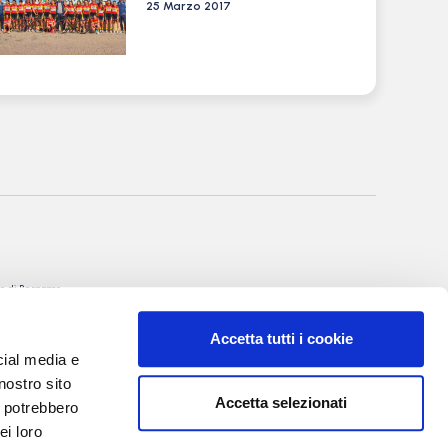
25 Marzo 2017
nale di Bergamo
itto al R.O.C. al
Accetta tutti i cookie
rgio Torre
cial media e
 Villa Valerio &
nostro sito
Accetta selezionati
i potrebbero
I, 20
ei loro