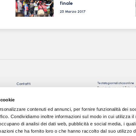
finale
25 Marzo 2017
Testata giornalistica online
Contatti
Registrata presso il Tribu
Privacy Policy
Registrazione n° 10/2018 Iscr
Cookie Policy
n°023574
 cookie
Direttore Responsabile: Gio
rsonalizzare contenuti ed annunci, per fornire funzionalità dei so
Tev snc di Torre Giorgio e
C.
ffico. Condividiamo inoltre informazioni sul modo in cui utilizza il 
 occupano di analisi dei dati web, pubblicità e social media, i qual
Sede: via Papa Giovanni XXII
24050 Calcinate (BG)
azioni che ha fornito loro o che hanno raccolto dal suo utilizzo d