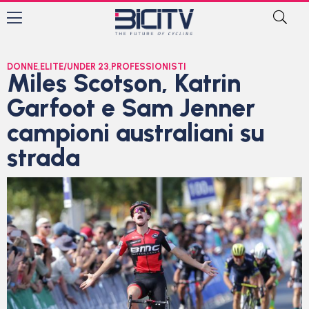
DONNE
,
ELITE/UNDER 23
,
PROFESSIONISTI
Miles Scotson, Katrin
Garfoot e Sam Jenner
campioni australiani su
strada