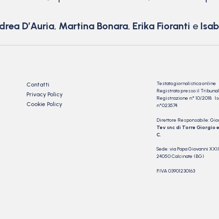
drea D’Auria
,
Martina Bonara
,
Erika Fioranti
e
Isab
Testata giornalistica online
Contatti
Registrata presso il Tribu
Privacy Policy
Registrazione n° 10/2018 Iscr
Cookie Policy
n°023574
Direttore Responsabile: Gio
Tev snc di Torre Giorgio e
C.
Sede: via Papa Giovanni XXII
24050 Calcinate (BG)
P.IVA 03901230163