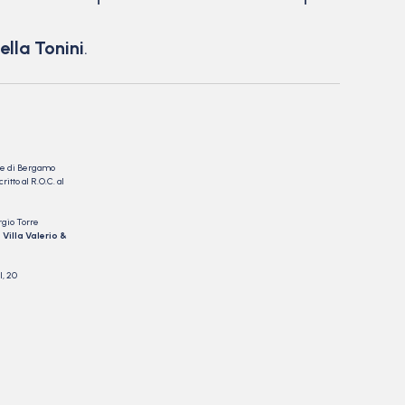
ella Tonini
.
nale di Bergamo
itto al R.O.C. al
rgio Torre
 Villa Valerio &
I, 20