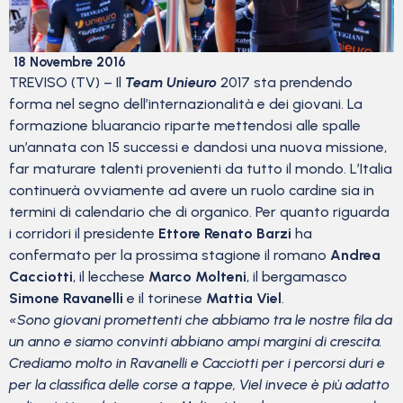
18 Novembre 2016
TREVISO (TV) – Il
Team Unieuro
2017 sta prendendo
forma nel segno dell’internazionalità e dei giovani. La
formazione bluarancio riparte mettendosi alle spalle
un’annata con 15 successi e dandosi una nuova missione,
far maturare talenti provenienti da tutto il mondo. L’Italia
continuerà ovviamente ad avere un ruolo cardine sia in
termini di calendario che di organico. Per quanto riguarda
i corridori il presidente
Ettore Renato Barzi
ha
confermato per la prossima stagione il romano
Andrea
Cacciotti
, il lecchese
Marco Molteni
, il bergamasco
Simone Ravanelli
e il torinese
Mattia Viel
.
«Sono giovani promettenti che abbiamo tra le nostre fila da
un anno e siamo convinti abbiano ampi margini di crescita.
Crediamo molto in Ravanelli e Cacciotti per i percorsi duri e
per la classifica delle corse a tappe, Viel invece è più adatto