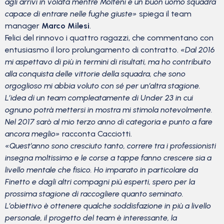
agli arrivi in volata mentre Molteni è un buon uomo squadra
capace di entrare nelle fughe giuste»
spiega il team
manager
Marco Milesi
.
Felici del rinnovo i quattro ragazzi, che commentano con
entusiasmo il loro prolungamento di contratto.
«Dal 2016
mi aspettavo di più in termini di risultati, ma ho contribuito
alla conquista delle vittorie della squadra, che sono
orgoglioso mi abbia voluto con sé per un’altra stagione.
L’idea di un team compleatamente di Under 23 in cui
ognuno potrà mettersi in mostra mi stimola notevolmente.
Nel 2017 sarò al mio terzo anno di categoria e punto a fare
ancora meglio»
racconta Cacciotti.
«Quest’anno sono cresciuto tanto, correre tra i professionisti
insegna moltissimo e le corse a tappe fanno crescere sia a
livello mentale che fisico. Ho imparato in particolare da
Finetto e dagli altri compagni più esperti, spero per la
prossima stagione di raccogliere quanto seminato.
L’obiettivo è ottenere qualche soddisfazione in più a livello
personale, il progetto del team è interessante, la