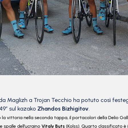
da Maglizh a Trojan Tecchio ha potuto così festeggi
49” sul kazako
Zhandos Bizhigitov
.
 la vittoria nella seconda tappa, il portacolori della
Delio Gal
e spalle dell’ucraino
Vitaly Buts
(Kolss). Quarto classificato è