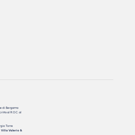
nale di Bergamo
itto al R.O.C. al
rgio Torre
 Villa Valerio &