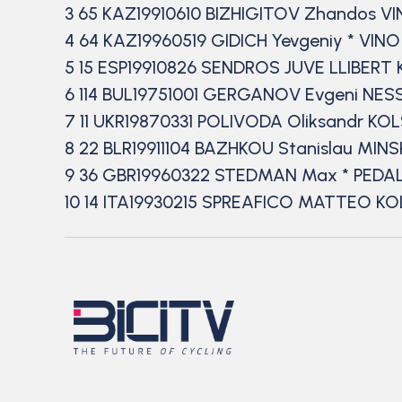
3 65 KAZ19910610 BIZHIGITOV Zhandos VIN
4 64 KAZ19960519 GIDICH Yevgeniy * VINO
5 15 ESP19910826 SENDROS JUVE LLIBERT
6 114 BUL19751001 GERGANOV Evgeni NE
7 11 UKR19870331 POLIVODA Oliksandr KO
8 22 BLR19911104 BAZHKOU Stanislau MIN
9 36 GBR19960322 STEDMAN Max * PEDAL
10 14 ITA19930215 SPREAFICO MATTEO K