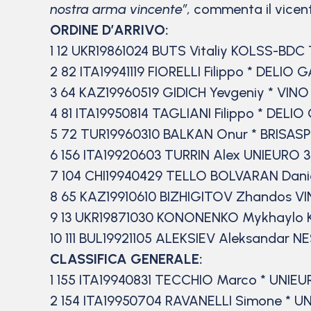
nostra arma vincente”,
commenta il vicenti
ORDINE D’ARRIVO:
1 12 UKR19861024 BUTS Vitaliy KOLSS-BDC 
2 82 ITA19941119 FIORELLI Filippo * DELIO
3 64 KAZ19960519 GIDICH Yevgeniy * VINO 
4 81 ITA19950814 TAGLIANI Filippo * DELI
5 72 TUR19960310 BALKAN Onur * BRISASPO
6 156 ITA19920603 TURRIN Alex UNIEURO 3.
7 104 CHI19940429 TELLO BOLVARAN Dan
8 65 KAZ19910610 BIZHIGITOV Zhandos VI
9 13 UKR19871030 KONONENKO Mykhaylo 
10 111 BUL19921105 ALEKSIEV Aleksandar 
CLASSIFICA GENERALE:
1 155 ITA19940831 TECCHIO Marco * UNIEUR
2 154 ITA19950704 RAVANELLI Simone * UN