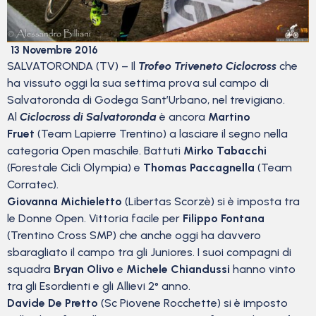
13 Novembre 2016
SALVATORONDA (TV) – Il
Trofeo Triveneto Ciclocross
che
ha vissuto oggi la sua settima prova sul campo di
Salvatoronda di Godega Sant’Urbano, nel trevigiano.
Al
Ciclocross di Salvatoronda
è ancora
Martino
Fruet
(Team Lapierre Trentino) a lasciare il segno nella
categoria Open maschile. Battuti
Mirko Tabacchi
(Forestale Cicli Olympia) e
Thomas Paccagnella
(Team
Corratec).
Giovanna Michieletto
(Libertas Scorzè) si è imposta tra
le Donne Open. Vittoria facile per
Filippo Fontana
(Trentino Cross SMP) che anche oggi ha davvero
sbaragliato il campo tra gli Juniores. I suoi compagni di
squadra
Bryan Olivo
e
Michele Chiandussi
hanno vinto
tra gli Esordienti e gli Allievi 2° anno.
Davide De Pretto
(Sc Piovene Rocchette) si è imposto