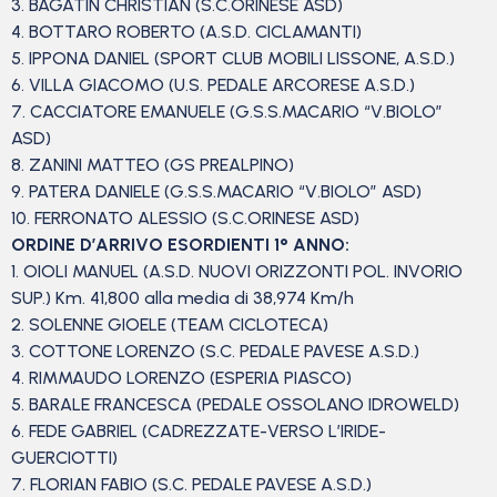
3. BAGATIN CHRISTIAN (S.C.ORINESE ASD)
4. BOTTARO ROBERTO (A.S.D. CICLAMANTI)
5. IPPONA DANIEL (SPORT CLUB MOBILI LISSONE, A.S.D.)
6. VILLA GIACOMO (U.S. PEDALE ARCORESE A.S.D.)
7. CACCIATORE EMANUELE (G.S.S.MACARIO “V.BIOLO”
ASD)
8. ZANINI MATTEO (GS PREALPINO)
9. PATERA DANIELE (G.S.S.MACARIO “V.BIOLO” ASD)
10. FERRONATO ALESSIO (S.C.ORINESE ASD)
ORDINE D’ARRIVO ESORDIENTI 1° ANNO:
1. OIOLI MANUEL (A.S.D. NUOVI ORIZZONTI POL. INVORIO
SUP.) Km. 41,800 alla media di 38,974 Km/h
2. SOLENNE GIOELE (TEAM CICLOTECA)
3. COTTONE LORENZO (S.C. PEDALE PAVESE A.S.D.)
4. RIMMAUDO LORENZO (ESPERIA PIASCO)
5. BARALE FRANCESCA (PEDALE OSSOLANO IDROWELD)
6. FEDE GABRIEL (CADREZZATE-VERSO L’IRIDE-
GUERCIOTTI)
7. FLORIAN FABIO (S.C. PEDALE PAVESE A.S.D.)