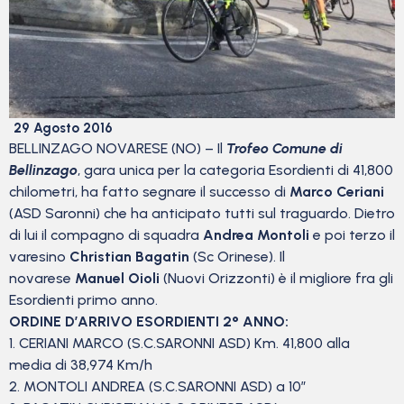
29 Agosto 2016
BELLINZAGO NOVARESE (NO) – Il
Trofeo Comune di
Bellinzago
, gara unica per la categoria Esordienti di 41,800
chilometri, ha fatto segnare il successo di
Marco Ceriani
(ASD Saronni) che ha anticipato tutti sul traguardo. Dietro
di lui il compagno di squadra
Andrea Montoli
e poi terzo il
varesino
Christian Bagatin
(Sc Orinese). Il
novarese
Manuel Oioli
(Nuovi Orizzonti) è il migliore fra gli
Esordienti primo anno.
ORDINE D’ARRIVO ESORDIENTI 2° ANNO:
1. CERIANI MARCO (S.C.SARONNI ASD) Km. 41,800 alla
media di 38,974 Km/h
2. MONTOLI ANDREA (S.C.SARONNI ASD) a 10″