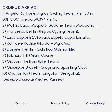
ORDINE D’ARRIVO:
1) Angelo Raffaele (Figros Cycling Team) km 130 in
03h18’00” media 39,394 km/h,
2) Mattia Bucci (Acqua & Sapone Team Mocaiana),
3) Francesco Bettini (Figros Cycling Team),
4) Luca Cappelli (Altopack Eppela Coppi Lunata),
5) Raffaele Radice (Norda – Mg.K Vis),
6) Daniele Trentin (Ciclistica Malmantile),
7) Fabrizio Titi (Aran Cucine),
8) Giovanni Petroni (Life Team),
9) Giuseppe Brovelli (Gragnano Sporting Club),
10) Cristian Ioli (Team Cingolani Senigallia).
(Servizio a cura di
Andrea Passeri
)
Contatti
Privacy Policy
Cookie Policy