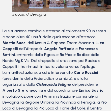
Il podio di Bevagna
La situazione cambia e attorno al chilometro 90 in testa
ci sono oltre 40 unità, dalle quali escono all’attacco
Mattia Bucci
dell’Acqua & Sapone Team Mocaina,
Luca
Cappelli
dell’Altopack,
Angelo Raffaele
e
Francesco
Bettini
, entrambi della Figros, e
Raffaele Radice
della
Norda Mg.K Vis. Dal drappello si staccano poi Radice e
Cappelli. I tre rimasti in testa volano verso l’epilogo.
La manifestazione, a cui è intervenuto
Carlo Roscini
(presidente della Federciclismo umbra), è stata
organizzata dalla
Ciclorapida Foligno
del presidente
Alberto Stefanecchia
e dal coordinatore
Enrico Bastioli
in collaborazione con l’Amministrazione comunale di
Bevagna, la Regione Umbria, la Provincia di Perugia, la Pro
Loco di Bevagna, la Pro Loco di Torre del Colle, il Centro