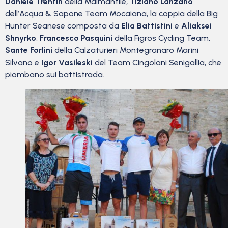
Daniele Trentin
della Malmantile,
Tiziano Lanzano
dell’Acqua & Sapone Team Mocaiana, la coppia della Big
Hunter Seanese composta da
Elia Battistini
e
Aliaksei
Shnyrko
,
Francesco Pasquini
della Figros Cycling Team,
Sante Forlini
della Calzaturieri Montegranaro Marini
Silvano e
Igor Vasileski
del Team Cingolani Senigallia, che
piombano sui battistrada.