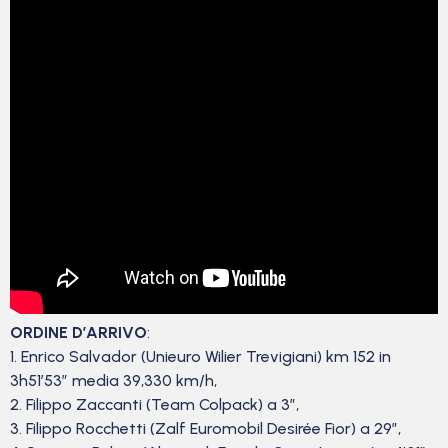
ORDINE D’ARRIVO
:
1. Enrico Salvador (Unieuro Wilier Trevigiani) km 152 in
3h51’53” media 39,330 km/h,
2. Filippo Zaccanti (Team Colpack) a 3″,
3. Filippo Rocchetti (Zalf Euromobil Desirée Fior) a 29″,