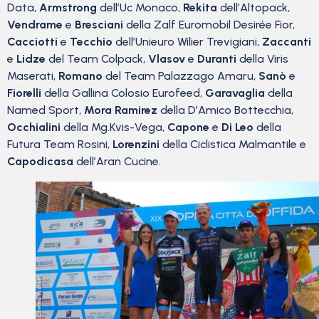
Data,
Armstrong
dell’Uc Monaco,
Rekita
dell’Altopack,
Vendrame
e
Bresciani
della Zalf Euromobil Desirée Fior,
Cacciotti
e
Tecchio
dell’Unieuro Wilier Trevigiani,
Zaccanti
e
Lidze
del Team Colpack,
Vlasov
e
Duranti
della Viris
Maserati,
Romano
del Team Palazzago Amaru,
Sanò
e
Fiorelli
della Gallina Colosio Eurofeed,
Garavaglia
della
Named Sport,
Mora Ramirez
della D’Amico Bottecchia,
Occhialini
della Mg.Kvis-Vega,
Capone
e
Di Leo
della
Futura Team Rosini,
Lorenzini
della Ciclistica Malmantile e
Capodicasa
dell’Aran Cucine.