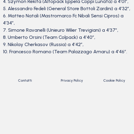
4. Szymon Rekita (Altopack Eppela Coppi Lunata) a 4’01”,
5. Alessandro Fedeli (General Store Bottoli Zardini) a 4’32”,
6. Matteo Natali (Mastromarco Fc Nibali Sensi Cipros) a
4’34”,
7. Simone Ravanelli (Unieuro Wilier Trevigiani) a 4’37”,
8. Umberto Orsini (Team Colpack) a 4’40”,
9. Nikolay Cherkasov (Russia) a 4’42”,
10. Francesco Romano (Team Palazzago Amaru) a 4’46”.
Contatti
Privacy Policy
Cookie Policy