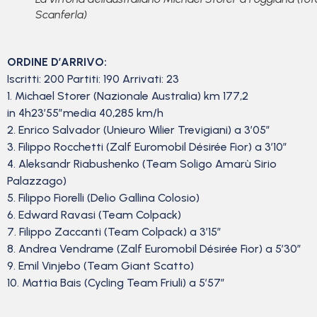
Scanferla)
ORDINE D’ARRIVO:
Iscritti: 200 Partiti: 190 Arrivati: 23
1. Michael Storer (Nazionale Australia) km 177,2
in 4h23’55″media 40,285 km/h
2. Enrico Salvador (Unieuro Wilier Trevigiani) a 3’05”
3. Filippo Rocchetti (Zalf Euromobil Désirée Fior) a 3’10”
4. Aleksandr Riabushenko (Team Soligo Amarù Sirio
Palazzago)
5. Filippo Fiorelli (Delio Gallina Colosio)
6. Edward Ravasi (Team Colpack)
7. Filippo Zaccanti (Team Colpack) a 3’15”
8. Andrea Vendrame (Zalf Euromobil Désirée Fior) a 5’30”
9. Emil Vinjebo (Team Giant Scatto)
10. Mattia Bais (Cycling Team Friuli) a 5’57”