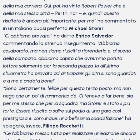
della mia carriera. Qui, poi, ha vinto Robert Power che è
della mia stessa città –
Perth, ndr
– e, quindi, questo
risultato è ancora più importante, per me”
ha commentato
in un italiano quasi perfetto
Michael Storer
.
“Ci abbiamo provato,”
ha detto
Enrico Salvador
commentando lo strenuo inseguimento.
“Abbiamo
collaborato, ma non siamo riusciti a riprenderlo e, al suono
della campana, abbiamo capito che avremmo potuto
lottare solamente per la seconda piazza. Io all’ultimo
chilometro ho provato ad anticipare: gli altri si sono guardati
e a me è andata bene!”
“Sono, certamente, felice per questo terzo posto, ma non
nego che un po’ di rammarico c’è. Ci tenevo a far bene, sia
per me stesso che per la squadra, ma Storer è stato il più
forte. Essere riuscito a salire sul podio di una gara così
prestigiosa è, comunque, una bellissima soddisfazione”
ha
spiegato, invece,
Filippo Rocchetti
.
“Ce l’abbiamo messa tutta per realizzare un’edizione ancora