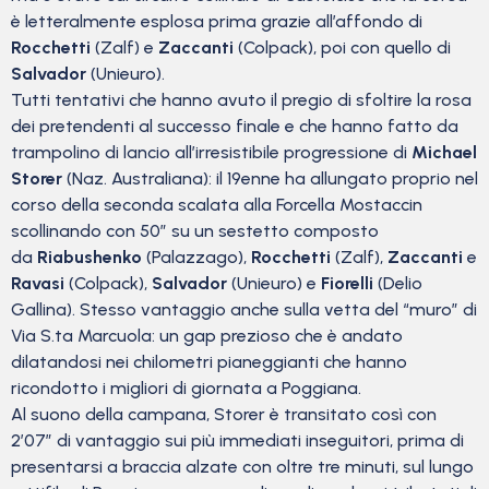
è letteralmente esplosa prima grazie all’affondo di
Rocchetti
(Zalf) e
Zaccanti
(Colpack), poi con quello di
Salvador
(Unieuro).
Tutti tentativi che hanno avuto il pregio di sfoltire la rosa
dei pretendenti al successo finale e che hanno fatto da
trampolino di lancio all’irresistibile progressione di
Michael
Storer
(Naz. Australiana): il 19enne ha allungato proprio nel
corso della seconda scalata alla Forcella Mostaccin
scollinando con 50″ su un sestetto composto
da
Riabushenko
(Palazzago),
Rocchetti
(Zalf),
Zaccanti
e
Ravasi
(Colpack),
Salvador
(Unieuro) e
Fiorelli
(Delio
Gallina). Stesso vantaggio anche sulla vetta del “muro” di
Via S.ta Marcuola: un gap prezioso che è andato
dilatandosi nei chilometri pianeggianti che hanno
ricondotto i migliori di giornata a Poggiana.
Al suono della campana, Storer è transitato così con
2’07” di vantaggio sui più immediati inseguitori, prima di
presentarsi a braccia alzate con oltre tre minuti, sul lungo