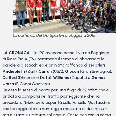
La partenza del Gp Sportivi di Poggiana 2016
LA CRONACA
– In 190 avevano preso il via da Poggiana
di Riese Pio X (Tv); nemmeno il tempo di abbassare la
bandiera a scacchi ed è arrivato l’affondo di sei atleti:
Andreoletti
(Zalf),
Curran
(USA),
Gibson
(Gran Bretagna),
De Bod
(Dimension Data),
Williams
(Zappi’s) e
Gomez
Urosa
(F. Coppi Gazzera).
Questa la testa di ponte per una fuga di 22 atleti che è
andata a comporsi nel tratto pianeggiante che ha
preceduto l’inizio delle asperità sulla Forcella Mostaccin e
che ha raggiunto un vantaggio massimo di due minuti;
ma è stato sul circuito collinare di Castelcies che la corsa