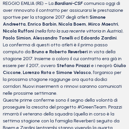
REGGIO EMILIA (RE) – La
Bardiani-CSF
comunica oggi di
aver rinnovato il contratto per assicurarsi le prestazione
sportive per la stagione 2017 degli atleti
Simone
Andreetta
,
Enrico Barbin
,
Nicola Boem
,
Mirco Maestri
,
Nicola Ruffoni
(nella foto la sua recente vittoria in Austria)
,
Paolo Simion
,
Alessandro Tonelli
ed
Edoardo Zardini
.
La conferma di questi otto atleti è il primo passo
compiuto da
Bruno e Roberto Reverberi
in vista della
stagione 2017. Insieme a coloro il cui contratto era già in
essere per il 2017, ovvero
Stefano Pirazzi
e i neoprò
Giulio
Ciccone
,
Lorenzo Rota
e
Simone Velasco
, l’organico per
la prossima stagione raggiunge ora quota dodici
corridori. Nuovi inserimenti o rinnovi saranno comunicati
nelle prossime settimane.
Queste prime conferme sono il segno della volontà di
proseguire la crescita del progetto #GreenTeam. Pirazzi
rimarrà il veterano della squadra (quella in corso è la
settima stagione con la famiglia Reverberi) seguito da
Boem e Zardini (entrambi stanno vivendo la quarta