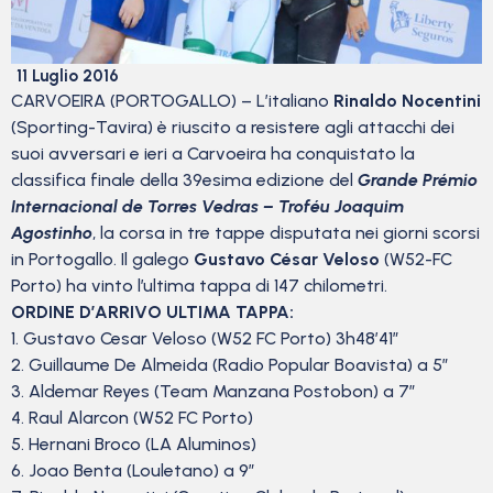
11 Luglio 2016
CARVOEIRA (PORTOGALLO) – L’italiano
Rinaldo Nocentini
(Sporting-Tavira) è riuscito a resistere agli attacchi dei
suoi avversari e ieri a Carvoeira ha conquistato la
classifica finale della 39esima edizione del
Grande Prémio
Internacional de Torres Vedras – Troféu Joaquim
Agostinho
, la corsa in tre tappe disputata nei giorni scorsi
in Portogallo. Il galego
Gustavo César Veloso
(W52-FC
Porto) ha vinto l’ultima tappa di 147 chilometri.
ORDINE D’ARRIVO ULTIMA TAPPA:
1. Gustavo Cesar Veloso (W52 FC Porto) 3h48’41”
2. Guillaume De Almeida (Radio Popular Boavista) a 5″
3. Aldemar Reyes (Team Manzana Postobon) a 7″
4. Raul Alarcon (W52 FC Porto)
5. Hernani Broco (LA Aluminos)
6. Joao Benta (Louletano) a 9″