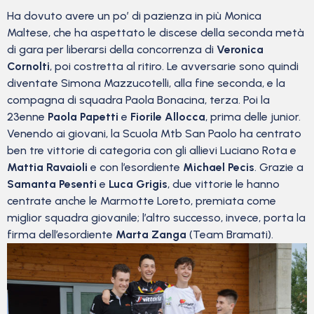
Ha dovuto avere un po’ di pazienza in più Monica
Maltese, che ha aspettato le discese della seconda metà
di gara per liberarsi della concorrenza di
Veronica
Cornolti
, poi costretta al ritiro. Le avversarie sono quindi
diventate Simona Mazzucotelli, alla fine seconda, e la
compagna di squadra Paola Bonacina, terza. Poi la
23enne
Paola Papetti
e
Fiorile Allocca
, prima delle junior.
Venendo ai giovani, la Scuola Mtb San Paolo ha centrato
ben tre vittorie di categoria con gli allievi Luciano Rota e
Mattia Ravaioli
e con l’esordiente
Michael Pecis
. Grazie a
Samanta Pesenti
e
Luca Grigis
, due vittorie le hanno
centrate anche le Marmotte Loreto, premiata come
miglior squadra giovanile; l’altro successo, invece, porta la
firma dell’esordiente
Marta Zanga
(Team Bramati).