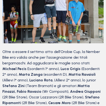
Oltre a essere il settimo atto dell’Orobie Cup, la Nember
Bike era valida anche per l’assegnazione dei titoli
bergamaschi. Ad aggiudicarsi le maglie sono stati:
Michael Pecis
Esordienti 1° anno),
Luca Grigis
(Esordienti
2° anno),
Marta Zanga
(esordienti D),
Mattia Ravaioli
(Allievi 1° anno),
Luciano Rota
, (Allievi 2° anno), lo junior
Stefano Zini
(Team Bramati) e gli amatori
Mattia
Finazzi, Fabio Ravasio
(Wr Compositi),
Andrea Giupponi
(2R Bike Store), Oscar Lazzaroni (2R Bike Store),
Stefano
Ripamonti
(2R Bike Store),
Cesare Moro
(2R Bike Store) e