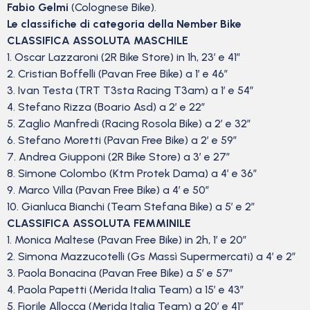
Fabio Gelmi
(Colognese Bike).
Le classifiche di categoria della Nember Bike
CLASSIFICA ASSOLUTA MASCHILE
1. Oscar Lazzaroni (2R Bike Store) in 1h, 23′ e 41”
2. Cristian Boffelli (Pavan Free Bike) a 1′ e 46”
3. Ivan Testa (TRT T3sta Racing T3am) a 1′ e 54”
4. Stefano Rizza (Boario Asd) a 2′ e 22”
5. Zaglio Manfredi (Racing Rosola Bike) a 2′ e 32”
6. Stefano Moretti (Pavan Free Bike) a 2′ e 59”
7. Andrea Giupponi (2R Bike Store) a 3′ e 27”
8. Simone Colombo (Ktm Protek Dama) a 4′ e 36”
9. Marco Villa (Pavan Free Bike) a 4′ e 50”
10. Gianluca Bianchi (Team Stefana Bike) a 5′ e 2”
CLASSIFICA ASSOLUTA FEMMINILE
1. Monica Maltese (Pavan Free Bike) in 2h, 1′ e 20”
2. Simona Mazzucotelli (Gs Massì Supermercati) a 4′ e 2”
3. Paola Bonacina (Pavan Free Bike) a 5′ e 57”
4. Paola Papetti (Merida Italia Team) a 15′ e 43”
5. Fiorile Allocca (Merida Italia Team) a 20′ e 41”