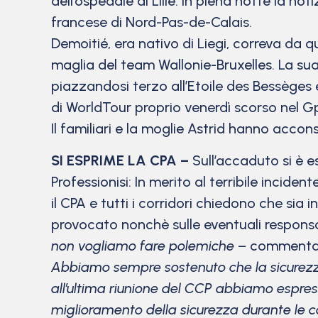
dell’ospedale di Lille. In piena notte la not
francese di
Nord-Pas-de-Calais.
Demoitié, era nativo di Liegi, correva da
maglia del team
Wallonie-Bruxelles. La sua
piazzandosi terzo all’Etoile des Bessège
di WorldTour proprio venerdì scorso nel Gp
Il familiari e la moglie Astrid hanno accon
SI ESPRIME LA CPA –
Sull’accaduto si è e
Professionisi: In merito al terribile inci
il CPA e tutti i corridori chiedono che sia
provocato nonchè sulle eventuali responsab
non vogliamo fare polemiche
– commenta G
Abbiamo sempre sostenuto che la sicurezza d
all’ultima riunione del CCP abbiamo espre
miglioramento della sicurezza durante le c