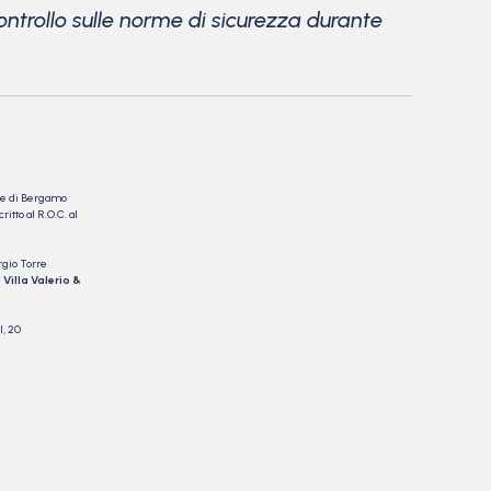
ontrollo sulle norme di sicurezza durante
nale di Bergamo
itto al R.O.C. al
rgio Torre
 Villa Valerio &
I, 20