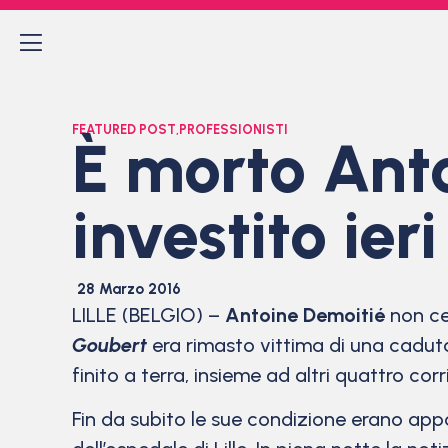
FEATURED POST
,
PROFESSIONISTI
È morto Ant
investito ie
28 Marzo 2016
LILLE (BELGIO) –
Antoine Demoitié
non ce 
Goubert
era rimasto vittima di una caduta
finito a terra, insieme ad altri quattro cor
Fin da subito le sue condizione erano appa