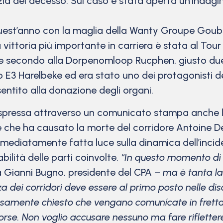
izia del decesso.
Sul caso è stata aperta un’indagi
 quest’anno con la maglia della Wanty Groupe Goub
 vittoria più importante in carriera è stata al Tour 
s e secondo alla Dorpenomloop Rucphen, giusto due
 E3 Harelbeke ed era stato uno dei protagonisti de
sentito alla donazione degli organi.
spressa attraverso un comunicato stampa anche la 
dente che ha causato la morte del corridore Antoin
 inmediatamente fatta luce sulla dinamica dell’inci
ilità delle parti coinvolte.
“In questo momento di t
ianni Bugno, presidente del CPA –
ma è tanta la
ei corridori deve essere al primo posto nelle discu
ssamente chiesto che vengano comunícate in fretta 
orse. Non voglio accusare nessuno ma fare riflettere