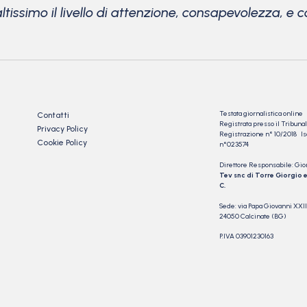
tissimo il livello di attenzione, consapevolezza, e c
Testata giornalistica online
Contatti
Registrata presso il Tribu
Privacy Policy
Registrazione n° 10/2018 Iscr
Cookie Policy
n°023574
Direttore Responsabile: Gio
Tev snc di Torre Giorgio e
C.
Sede: via Papa Giovanni XXII
24050 Calcinate (BG)
P.IVA 03901230163