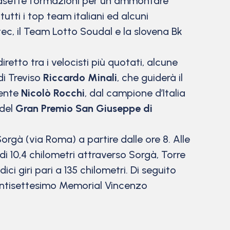
entasette formazioni per un ammontare
tti i top team italiani ed alcuni
ec, il Team Lotto Soudal e la slovena Bk
etto tra i velocisti più quotati, alcune
di Treviso
Riccardo Minali
, che guiderà il
cente
Nicolò Rocchi
, dal campione d’Italia
 del
Gran Premio San Giuseppe di
orgà (via Roma) a partire dalle ore 8. Alle
o di 10,4 chilometri attraverso Sorgà, Torre
i giri pari a 135 chilometri. Di seguito
el ventisettesimo Memorial Vincenzo