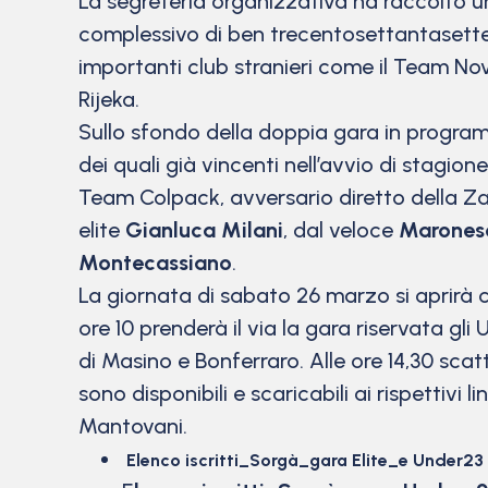
La segreteria organizzativa ha raccolto u
complessivo di ben trecentosettantasette a
importanti club stranieri come il Team No
Rijeka.
Sullo sfondo della doppia gara in programma
dei quali già vincenti nell’avvio di stagio
Team Colpack, avversario diretto della Za
elite
Gianluca Milani
, dal veloce
Marones
Montecassiano
.
La giornata di sabato 26 marzo si aprirà co
ore 10 prenderà il via la gara riservata gli 
di Masino e Bonferraro. Alle ore 14,30 scat
sono disponibili e scaricabili ai rispettivi
Mantovani.
Elenco iscritti_Sorgà_gara Elite_e Under23