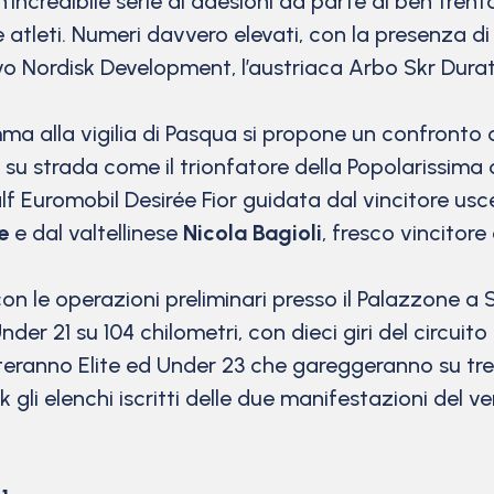
n’incredibile serie di adesioni da parte di ben tr
tleti. Numeri davvero elevati, con la presenza di tu
vo Nordisk Development, l’austriaca Arbo Skr Durat
 alla vigilia di Pasqua si propone un confronto dir
ne su strada come il trionfatore della Popolarissima 
lf Euromobil Desirée Fior guidata dal vincitore us
e
e dal valtellinese
Nicola Bagioli
, fresco vincitore
n le operazioni preliminari presso il Palazzone a S
Under 21 su 104 chilometri, con dieci giri del circuit
teranno Elite ed Under 23 che gareggeranno su tredic
 link gli elenchi iscritti delle due manifestazioni d