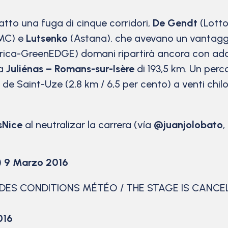
tto una fuga di cinque corridori,
De Gendt
(Lotto
MC) e
Lutsenko
(Astana), che avevano un vantaggio
ica-GreenEDGE) domani ripartirà ancora con addos
da
Juliénas – Romans-sur-Isère
di 193,5 km. Un perc
de Saint-Uze (2,8 km / 6,5 per cento) a venti chil
sNice
al neutralizar la carrera (vía
@juanjolobato
,
)
9 Marzo 2016
 DES CONDITIONS MÉTÉO / THE STAGE IS CANC
016