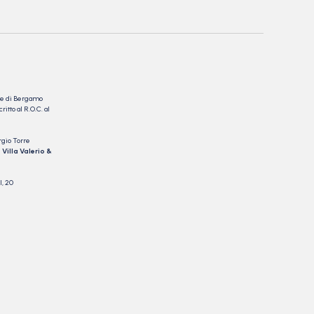
nale di Bergamo
itto al R.O.C. al
rgio Torre
 Villa Valerio &
I, 20