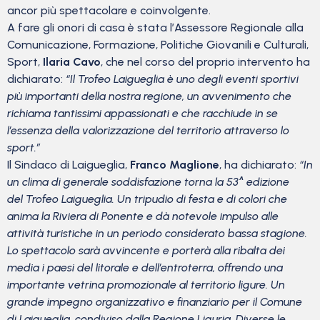
ancor più spettacolare e coinvolgente.
A fare gli onori di casa è stata l’Assessore Regionale alla
Comunicazione, Formazione, Politiche Giovanili e Culturali,
Sport,
Ilaria Cavo
, che nel corso del proprio intervento ha
dichiarato:
“Il Trofeo Laigueglia è uno degli eventi sportivi
più importanti della nostra regione, un avvenimento che
richiama tantissimi appassionati e che racchiude in se
l’essenza della valorizzazione del territorio attraverso lo
sport.”
Il Sindaco di Laigueglia,
Franco Maglione
, ha dichiarato:
“In
un clima di generale soddisfazione torna la 53^ edizione
del Trofeo Laigueglia. Un tripudio di festa e di colori che
anima la Riviera di Ponente e dà notevole impulso alle
attività turistiche in un periodo considerato bassa stagione.
Lo spettacolo sarà avvincente e porterà alla ribalta dei
media i paesi del litorale e dell’entroterra, offrendo una
importante vetrina promozionale al territorio ligure. Un
grande impegno organizzativo e finanziario per il Comune
di Laigueglia, condiviso dalla Regione Liguria. Diverse le