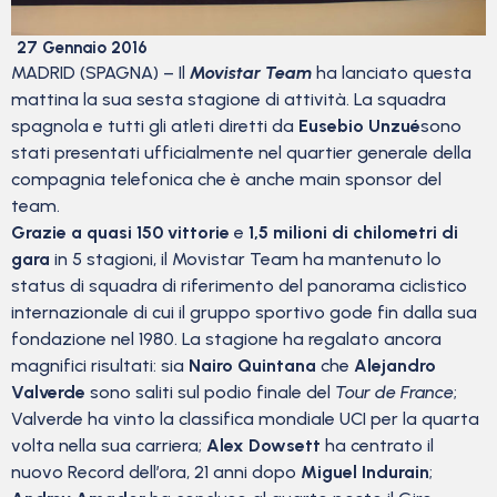
27 Gennaio 2016
MADRID (SPAGNA) – Il
Movistar Team
ha lanciato questa
mattina la sua sesta stagione di attività. La squadra
spagnola e tutti gli atleti diretti da
Eusebio Unzué
sono
stati presentati ufficialmente nel quartier generale della
compagnia telefonica che è anche main sponsor del
team.
Grazie a quasi 150 vittorie
e
1,5 milioni di chilometri di
gara
in 5 stagioni, il Movistar Team ha mantenuto lo
status di squadra di riferimento del panorama ciclistico
internazionale di cui il gruppo sportivo gode fin dalla sua
fondazione nel 1980. La stagione ha regalato ancora
magnifici risultati: sia
Nairo Quintana
che
Alejandro
Valverde
sono saliti sul podio finale del
Tour de France
;
Valverde ha vinto la classifica mondiale UCI per la quarta
volta nella sua carriera;
Alex Dowsett
ha centrato il
nuovo Record dell’ora, 21 anni dopo
Miguel Indurain
;