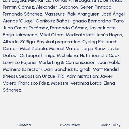
Luis Laguía. Mechanics: Tomás Amezaga, Aritz Berruezo,
Fermín Gómez, Alexander Gubanov, Senen Pintado,
Fernando Sánchez. Masseurs: Iñaki Aranguren, José Ángel
Arenas ‘Guaje’, Garikoitz Baños, Ignacio Bernardino ‘Tato’,
Juan Carlos Escámez, Fernando Gómez, Javier Iriarte,
Borja Jaimerena, Mikel Otero. Medical staff: Jesús Hoyos,
Alfredo Zúñiga. Physical preparation: Cycling Research
Center (Mikel Zabala, Manuel Mateo, Jorge Sanz, Javier
Dafos). Osteopath: Íñigo Michelena. Nutritioalist / Cook:
Lorenzo Pajares. Marketing & Comunicación: Juan Pablo
Molinero (Director), Dani Sánchez (Digital), Matt Rendell
(Press), Sebastián Unzué (PR). Administration: Javier
Valera, Francisco Fdez. Maestre, Verónica Lorca, Elena
Sánchez.
Contatti
Privacy Policy
Cookie Policy