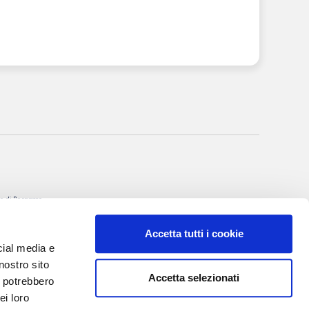
nale di Bergamo
itto al R.O.C. al
Accetta tutti i cookie
rgio Torre
cial media e
 Villa Valerio &
nostro sito
Accetta selezionati
i potrebbero
I, 20
ei loro