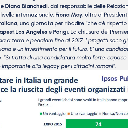
ale
Diana Bianchedi
, dal responsabile delle Relazion
 livello internazionale,
Fiona May
, oltre al Presiden
taliana
, una giornata per ribadire “che c’è rispett
apest
,
Los Angeles
e
Parigi
. La chiusura del Premie
a a terra e pedalare fino al 2017. I progetti sono g
liana e un investimento per il futuro. E’ una candidat
. “Si tratta di una candidatura molto forte, capac
 importante alla legacy per i cittadini romani”.