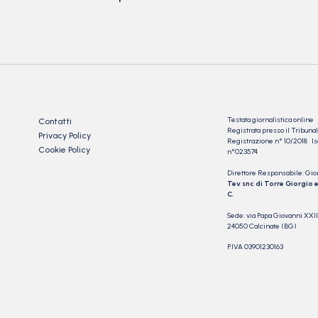
Testata giornalistica online
Contatti
Registrata presso il Tribu
Privacy Policy
Registrazione n° 10/2018 Iscr
Cookie Policy
n°023574
Direttore Responsabile: Gio
Tev snc di Torre Giorgio e
C.
Sede: via Papa Giovanni XXII
24050 Calcinate (BG)
P.IVA 03901230163