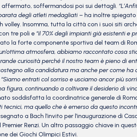
a affermato, soffermandosi poi sui dettagli.
“L’Anfi
parata degli atleti medagliati –
ha inoltre spiegat
 volley. Insomma, tutta la città con i suoi siti arche
con tre poli e
“il 70% degli impianti già esistenti e p
ato la forte componente sportiva del team di R
, in un’ottima atmosfera, abbiamo raccontato cosa s
ande curiosità perché il nostro team è pieno di en
il sostegno alla candidatura ma anche per come ha 
.
“Siamo entrati col sorriso e usciamo ancor più sor
a figura, continuando a coltivare il desiderio di vi
mato soddisfatta la coordinatrice generale di Ro
tti tecnici, ma quello che è emerso da questo incon
nsegnato a Bach l’invito per l’inaugurazione di Casa 
Premier Renzi. Un altro passaggio chiave in quest
ne dei Giochi Olimpici Estivi.