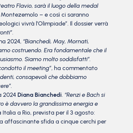
teatro Flavio, sarà il luogo della medal
o Montezemolo – e così ci saranno
ologici vivrà l’Olimpiade”. Il dossier verrà
ronti”
.
oma 2024,
“Bianchedi, May, Mornati,
tiamo costruendo. Era fondamentale che il
tusiasmo. Siamo molto soddisfatti”.
condotto il meeting”
, ha commentato
ridenti, consapevoli che dobbiamo
ncere”.
ma 2024
Diana Bianchedi
.
“Renzi e Bach si
tro è davvero la grandissima energia e
Italia a Rio, prevista per il 3 agosto:
a affascinante sfida a cinque cerchi per