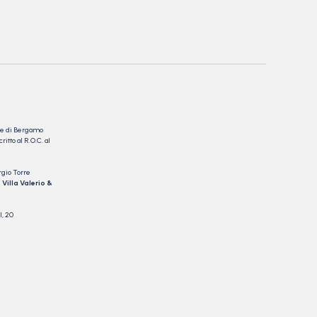
nale di Bergamo
itto al R.O.C. al
rgio Torre
 Villa Valerio &
I, 20