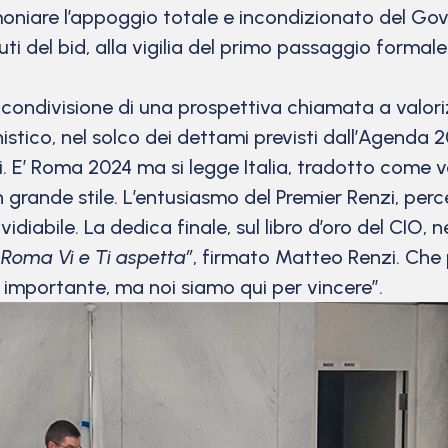
imoniare l’appoggio totale e incondizionato del Go
 del bid, alla vigilia del primo passaggio formale p
a condivisione di una prospettiva chiamata a valori
rbanistico, nel solco dei dettami previsti dall’Agen
i. E’ Roma 2024 ma si legge Italia, tradotto come v
 grande stile. L’entusiasmo del Premier Renzi, perc
diabile. La dedica finale, sul libro d’oro del CIO, n
. Roma Vi e Ti aspetta”
, firmato Matteo Renzi. Che
 importante, ma noi siamo qui per vincere”.