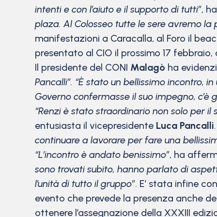
intenti e con l’aiuto e il supporto di tutti”
, h
plaza. Al Colosseo tutte le sere avremo la 
manifestazioni a Caracalla, al Foro il beach
presentato al CIO il prossimo 17 febbraio, 
Il presidente del CONI
Malagò
ha evidenzi
Pancalli”. “È stato un bellissimo incontro
Governo confermasse il suo impegno, c’è gr
“Renzi è stato straordinario non solo per 
entusiasta il vicepresidente
Luca Pancalli
continuare a lavorare per fare una bellissim
“L’incontro è andato benissimo”
, ha affer
sono trovati subito, hanno parlato di aspe
l’unità di tutto il gruppo”
. E’ stata infine co
evento che prevede la presenza anche del 
ottenere l’assegnazione della XXXIII edizio