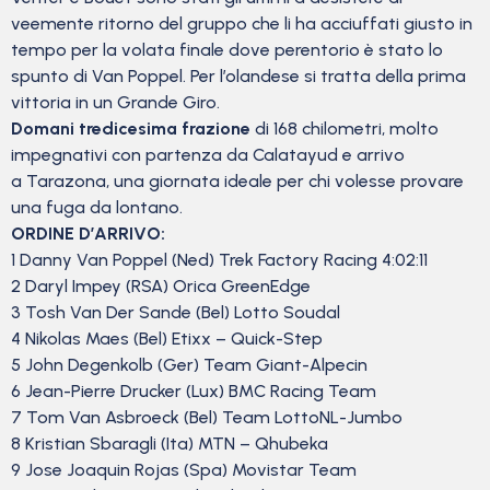
veemente ritorno del gruppo che li ha acciuffati giusto in
tempo per la volata finale dove perentorio è stato lo
spunto di Van Poppel. Per l’olandese si tratta della prima
vittoria in un Grande Giro.
Domani tredicesima frazione
di 168 chilometri, molto
impegnativi con partenza da Calatayud e arrivo
a Tarazona, una giornata ideale per chi volesse provare
una fuga da lontano.
ORDINE D’ARRIVO:
1 Danny Van Poppel (Ned) Trek Factory Racing 4:02:11
2 Daryl Impey (RSA) Orica GreenEdge
3 Tosh Van Der Sande (Bel) Lotto Soudal
4 Nikolas Maes (Bel) Etixx – Quick-Step
5 John Degenkolb (Ger) Team Giant-Alpecin
6 Jean-Pierre Drucker (Lux) BMC Racing Team
7 Tom Van Asbroeck (Bel) Team LottoNL-Jumbo
8 Kristian Sbaragli (Ita) MTN – Qhubeka
9 Jose Joaquin Rojas (Spa) Movistar Team