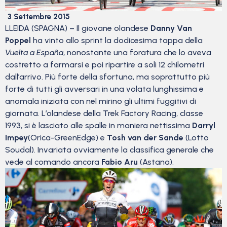
3 Settembre 2015
LLEIDA (SPAGNA) – Il giovane olandese
Danny Van
Poppel
ha vinto allo sprint la dodicesima tappa della
Vuelta a España
, nonostante una foratura che lo aveva
costretto a farmarsi e poi ripartire a soli 12 chilometri
dall’arrivo. Più forte della sfortuna, ma soprattutto più
forte di tutti gli avversari in una volata lunghissima e
anomala iniziata con nel mirino gli ultimi fuggitivi di
giornata. L’olandese della Trek Factory Racing, classe
1993, si è lasciato alle spalle in maniera nettissima
Darryl
Impey
(Orica-GreenEdge) e
Tosh van der Sande
(Lotto
Soudal). Invariata ovviamente la classifica generale che
vede al comando ancora
Fabio Aru
(Astana).