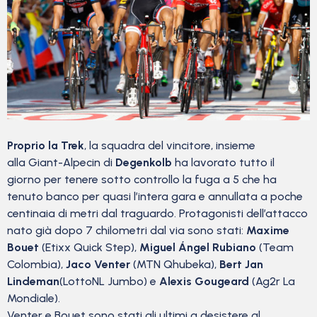
Proprio la Trek
, la squadra del vincitore, insieme
alla Giant-Alpecin di
Degenkolb
ha lavorato tutto il
giorno per tenere sotto controllo la fuga a 5 che ha
tenuto banco per quasi l’intera gara e annullata a poche
centinaia di metri dal traguardo. Protagonisti dell’attacco
nato già dopo 7 chilometri dal via sono stati:
Maxime
Bouet
(Etixx Quick Step),
Miguel Ángel Rubiano
(Team
Colombia),
Jaco Venter
(MTN Qhubeka),
Bert Jan
Lindeman
(LottoNL Jumbo) e
Alexis Gougeard
(Ag2r La
Mondiale).
Venter e Bouet sono stati gli ultimi a desistere al