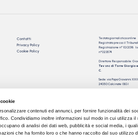
Testata giornalistica online
Contatti
Registrata presso il Tribu
Privacy Policy
Registrazione n° 10/2018 Iscr
Cookie Policy
n°023574
Direttore Responsabile: Gio
Tev snc di Torre Giorgio e
C.
Sede: via Papa Giovanni XXII
24050 Calcinate (BG)
P.IVA 03901230163
 cookie
rsonalizzare contenuti ed annunci, per fornire funzionalità dei so
ffico. Condividiamo inoltre informazioni sul modo in cui utilizza il 
 occupano di analisi dei dati web, pubblicità e social media, i qual
azioni che ha fornito loro o che hanno raccolto dal suo utilizzo d