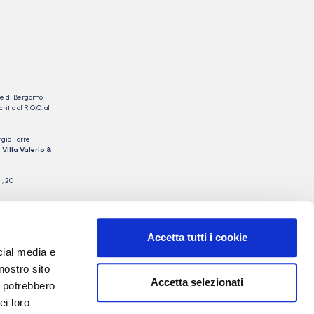
nale di Bergamo
itto al R.O.C. al
rgio Torre
 Villa Valerio &
I, 20
Accetta tutti i cookie
cial media e
nostro sito
Accetta selezionati
i potrebbero
ei loro