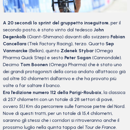
A 20 secondi lo sprint del gruppetto inseguitore
, per il
secondo posto, è stato vinto dal tedesco
John
Degenkolb
(Giant-Shimano) davanti allo svizzero
Fabian
Cancellara
(Trek Factory Racing), terzo. Quarto
Sep
Vanmarcke
(Belkin), quinto
Zdenek Stybar
(Omega
Pharma Quick Step) e sesto
Peter Sagan
(Cannondale).
Decimo
Tom Boonen
(Omega Pharma) che è stato uno
dei grandi protagonisti della corsa andato all’attacco già
ad oltre 50 chilometri dall’arrivo e che ha provato più
volte a far saltare il banco.
Era l’edizione numero 112 della Parigi-Roubaix
, la classica
di 257 chilometri con un totale di 28 settori di pavé,
ovvero 51,1 Km da percorrere sulle famose pietre del Nord.
Nove di questi tratti, per un totale di 15,4 chilometri,
saranno gli stessi che i corridori si ritroveranno anche il
prossimo luglio nella quinta tappa del
Tour de France
.