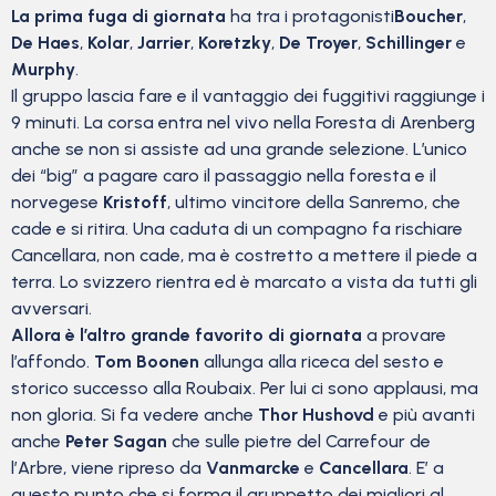
La prima fuga di giornata
ha tra i protagonisti
Boucher
,
De Haes
,
Kolar
,
Jarrier
,
Koretzky
,
De Troyer
,
Schillinger
e
Murphy
.
Il gruppo lascia fare e il vantaggio dei fuggitivi raggiunge i
9 minuti. La corsa entra nel vivo nella Foresta di Arenberg
anche se non si assiste ad una grande selezione. L’unico
dei “big” a pagare caro il passaggio nella foresta e il
norvegese
Kristoff
, ultimo vincitore della Sanremo, che
cade e si ritira. Una caduta di un compagno fa rischiare
Cancellara, non cade, ma è costretto a mettere il piede a
terra. Lo svizzero rientra ed è marcato a vista da tutti gli
avversari.
Allora è l’altro grande favorito di giornata
a provare
l’affondo.
Tom Boonen
allunga alla riceca del sesto e
storico successo alla Roubaix. Per lui ci sono applausi, ma
non gloria. Si fa vedere anche
Thor Hushovd
e più avanti
anche
Peter Sagan
che sulle pietre del Carrefour de
l’Arbre, viene ripreso da
Vanmarcke
e
Cancellara
. E’ a
questo punto che si forma il gruppetto dei migliori al