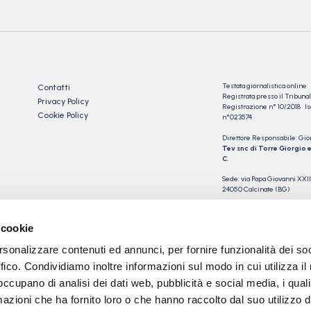
Testata giornalistica online
Contatti
Registrata presso il Tribu
Privacy Policy
Registrazione n° 10/2018 Iscr
Cookie Policy
n°023574
Direttore Responsabile: Gio
Tev snc di Torre Giorgio e
C.
Sede: via Papa Giovanni XXII
24050 Calcinate (BG)
P.IVA 03901230163
 cookie
rsonalizzare contenuti ed annunci, per fornire funzionalità dei so
ffico. Condividiamo inoltre informazioni sul modo in cui utilizza il 
 occupano di analisi dei dati web, pubblicità e social media, i qual
azioni che ha fornito loro o che hanno raccolto dal suo utilizzo d