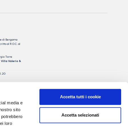
nale di Bergamo
itto al R.O.C. al
rgio Torre
 Villa Valerio &
I, 20
Accetta tutti i cookie
cial media e
nostro sito
Accetta selezionati
i potrebbero
ei loro