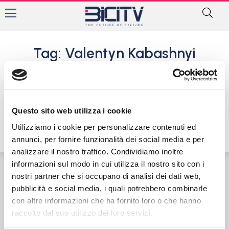
Tag: Valentyn Kabashnyi
Mondiali Pista Juniores: Dario
Igor Belletta argento nella
Corsa a punti. Giaimi perde il
bronzo
Questo sito web utilizza i cookie
25 Agosto 2022
Utilizziamo i cookie per personalizzare contenuti ed
annunci, per fornire funzionalità dei social media e per
analizzare il nostro traffico. Condividiamo inoltre
informazioni sul modo in cui utilizza il nostro sito con i
nostri partner che si occupano di analisi dei dati web,
Contatti
Privacy Policy
Cookie Policy
pubblicità e social media, i quali potrebbero combinarle
con altre informazioni che ha fornito loro o che hanno
raccolto dal suo utilizzo dei loro servizi.