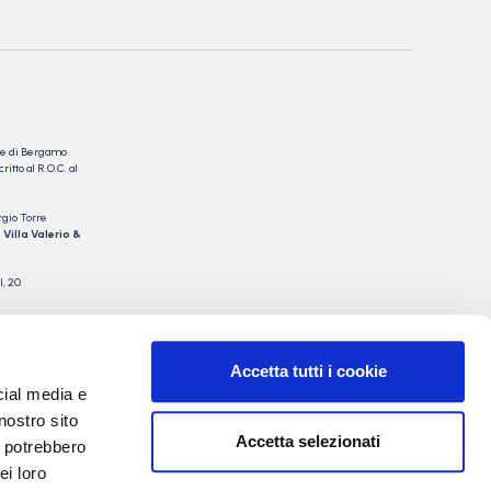
nale di Bergamo
itto al R.O.C. al
rgio Torre
 Villa Valerio &
I, 20
Accetta tutti i cookie
cial media e
nostro sito
Accetta selezionati
i potrebbero
ei loro