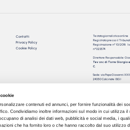
Testata giornalistica online
Contatti
Registrata presso il Tribu
Privacy Policy
Registrazione n° 10/2018 Iscr
Cookie Policy
n°023574
Direttore Responsabile: Gio
Tev snc di Torre Giorgio e
C.
Sede: via Papa Giovanni XXII
24050 Calcinate (BG)
P.IVA 03901230163
 cookie
rsonalizzare contenuti ed annunci, per fornire funzionalità dei so
ffico. Condividiamo inoltre informazioni sul modo in cui utilizza il 
 occupano di analisi dei dati web, pubblicità e social media, i qual
azioni che ha fornito loro o che hanno raccolto dal suo utilizzo d