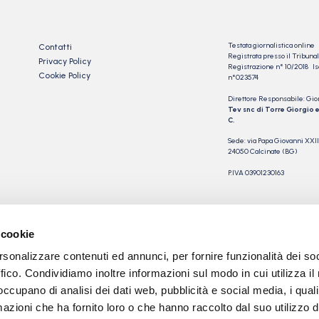
Testata giornalistica online
Contatti
Registrata presso il Tribu
Privacy Policy
Registrazione n° 10/2018 Iscr
Cookie Policy
n°023574
Direttore Responsabile: Gio
Tev snc di Torre Giorgio e
C.
Sede: via Papa Giovanni XXII
24050 Calcinate (BG)
P.IVA 03901230163
 cookie
rsonalizzare contenuti ed annunci, per fornire funzionalità dei so
ffico. Condividiamo inoltre informazioni sul modo in cui utilizza il 
 occupano di analisi dei dati web, pubblicità e social media, i qual
azioni che ha fornito loro o che hanno raccolto dal suo utilizzo d