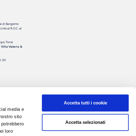
nale di Bergamo
itto al R.O.C. al
rgio Torre
 Villa Valerio &
I, 20
Accetta tutti i cookie
cial media e
nostro sito
Accetta selezionati
i potrebbero
ei loro