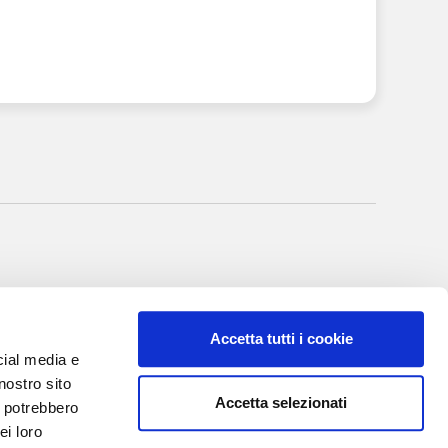
nale di Bergamo
itto al R.O.C. al
Accetta tutti i cookie
rgio Torre
cial media e
 Villa Valerio &
nostro sito
Accetta selezionati
i potrebbero
I, 20
ei loro