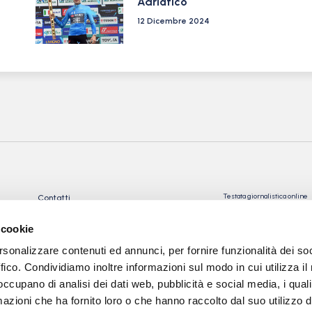
Adriatico
12 Dicembre 2024
Testata giornalistica online
Contatti
Registrata presso il Tribu
Privacy Policy
Registrazione n° 10/2018 Iscr
Cookie Policy
 cookie
n°023574
Direttore Responsabile: Gio
rsonalizzare contenuti ed annunci, per fornire funzionalità dei so
Tev snc di Torre Giorgio e
ffico. Condividiamo inoltre informazioni sul modo in cui utilizza il 
C.
 occupano di analisi dei dati web, pubblicità e social media, i qual
Sede: via Papa Giovanni XXII
azioni che ha fornito loro o che hanno raccolto dal suo utilizzo d
24050 Calcinate (BG)