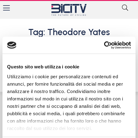
Tag: Theodore Yates
Alan Marangoni 3° nella
classifica finale del Tour of
Thailand. Vince il kazako
Gidich
Questo sito web utilizza i cookie
6 Aprile 2017
Utilizziamo i cookie per personalizzare contenuti ed
annunci, per fornire funzionalità dei social media e per
analizzare il nostro traffico. Condividiamo inoltre
informazioni sul modo in cui utilizza il nostro sito con i
nostri partner che si occupano di analisi dei dati web,
Contatti
Privacy Policy
Cookie Policy
pubblicità e social media, i quali potrebbero combinarle
con altre informazioni che ha fornito loro o che hanno
raccolto dal suo utilizzo dei loro servizi.