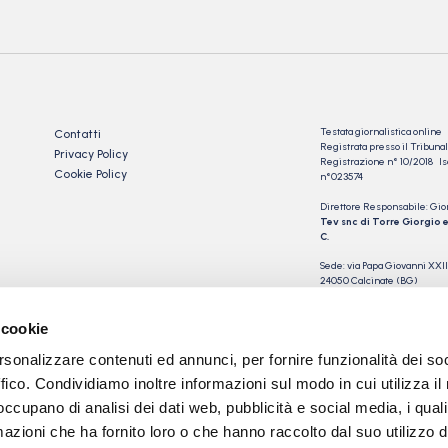
Testata giornalistica online
Contatti
Registrata presso il Tribu
Privacy Policy
Registrazione n° 10/2018 Iscr
Cookie Policy
n°023574
Direttore Responsabile: Gio
Tev snc di Torre Giorgio e
C.
Sede: via Papa Giovanni XXII
24050 Calcinate (BG)
P.IVA 03901230163
 cookie
rsonalizzare contenuti ed annunci, per fornire funzionalità dei so
ffico. Condividiamo inoltre informazioni sul modo in cui utilizza il 
 occupano di analisi dei dati web, pubblicità e social media, i qual
azioni che ha fornito loro o che hanno raccolto dal suo utilizzo d