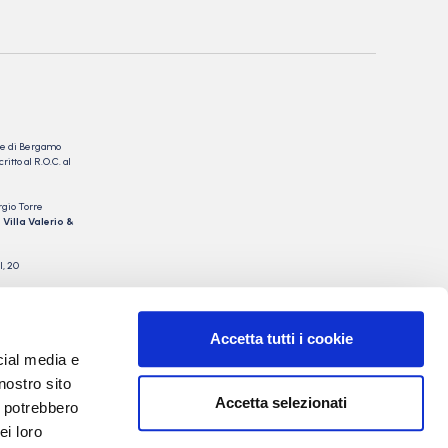
nale di Bergamo
itto al R.O.C. al
rgio Torre
 Villa Valerio &
I, 20
Accetta tutti i cookie
cial media e
nostro sito
Accetta selezionati
i potrebbero
ei loro