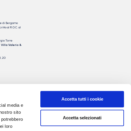
nale di Bergamo
itto al R.O.C. al
rgio Torre
 Villa Valerio &
I, 20
Accetta tutti i cookie
cial media e
nostro sito
Accetta selezionati
i potrebbero
ei loro