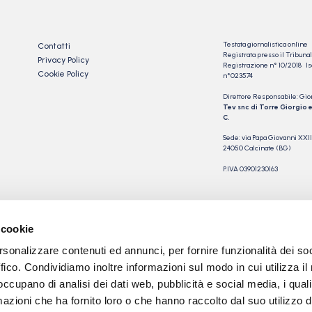
Testata giornalistica online
Contatti
Registrata presso il Tribu
Privacy Policy
Registrazione n° 10/2018 Iscr
Cookie Policy
n°023574
Direttore Responsabile: Gio
Tev snc di Torre Giorgio e
C.
Sede: via Papa Giovanni XXII
24050 Calcinate (BG)
P.IVA 03901230163
 cookie
rsonalizzare contenuti ed annunci, per fornire funzionalità dei so
ffico. Condividiamo inoltre informazioni sul modo in cui utilizza il 
 occupano di analisi dei dati web, pubblicità e social media, i qual
azioni che ha fornito loro o che hanno raccolto dal suo utilizzo d