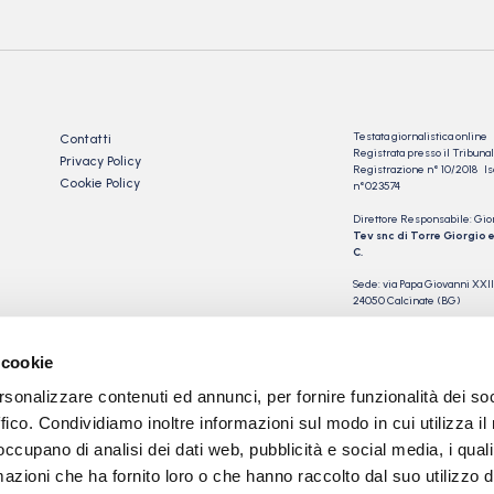
Testata giornalistica online
Contatti
Registrata presso il Tribu
Privacy Policy
Registrazione n° 10/2018 Iscr
Cookie Policy
n°023574
Direttore Responsabile: Gio
Tev snc di Torre Giorgio e
C.
Sede: via Papa Giovanni XXII
24050 Calcinate (BG)
P.IVA 03901230163
 cookie
rsonalizzare contenuti ed annunci, per fornire funzionalità dei so
ffico. Condividiamo inoltre informazioni sul modo in cui utilizza il 
 occupano di analisi dei dati web, pubblicità e social media, i qual
azioni che ha fornito loro o che hanno raccolto dal suo utilizzo d