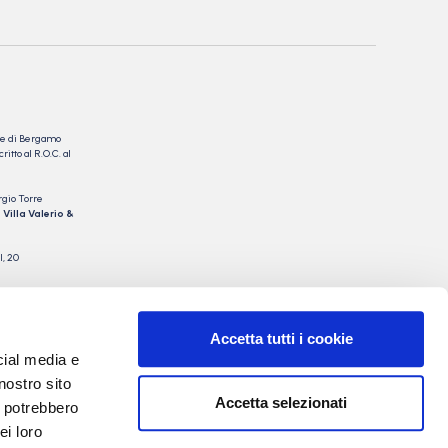
nale di Bergamo
itto al R.O.C. al
rgio Torre
 Villa Valerio &
I, 20
Accetta tutti i cookie
cial media e
nostro sito
Accetta selezionati
i potrebbero
ei loro