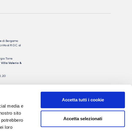
nale di Bergamo
itto al R.O.C. al
rgio Torre
 Villa Valerio &
I, 20
Accetta tutti i cookie
cial media e
nostro sito
Accetta selezionati
i potrebbero
ei loro