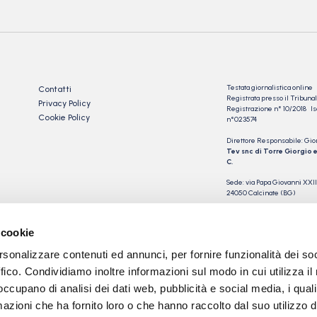
Testata giornalistica online
Contatti
Registrata presso il Tribu
Privacy Policy
Registrazione n° 10/2018 Iscr
Cookie Policy
n°023574
Direttore Responsabile: Gio
Tev snc di Torre Giorgio e
C.
Sede: via Papa Giovanni XXII
24050 Calcinate (BG)
P.IVA 03901230163
 cookie
rsonalizzare contenuti ed annunci, per fornire funzionalità dei so
ffico. Condividiamo inoltre informazioni sul modo in cui utilizza il 
 occupano di analisi dei dati web, pubblicità e social media, i qual
azioni che ha fornito loro o che hanno raccolto dal suo utilizzo d