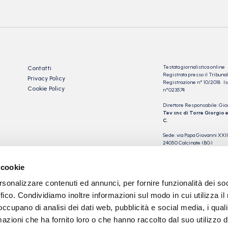
Testata giornalistica online
Contatti
Registrata presso il Tribu
Privacy Policy
Registrazione n° 10/2018 Iscr
Cookie Policy
n°023574
Direttore Responsabile: Gio
Tev snc di Torre Giorgio e
C.
Sede: via Papa Giovanni XXII
24050 Calcinate (BG)
P.IVA 03901230163
 cookie
rsonalizzare contenuti ed annunci, per fornire funzionalità dei so
ffico. Condividiamo inoltre informazioni sul modo in cui utilizza il 
 occupano di analisi dei dati web, pubblicità e social media, i qual
azioni che ha fornito loro o che hanno raccolto dal suo utilizzo d