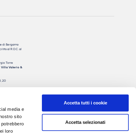
nale di Bergamo
itto al R.O.C. al
rgio Torre
 Villa Valerio &
I, 20
Accetta tutti i cookie
cial media e
nostro sito
Accetta selezionati
i potrebbero
ei loro