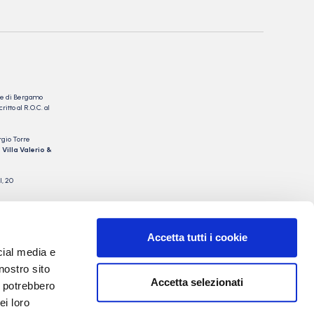
nale di Bergamo
itto al R.O.C. al
rgio Torre
 Villa Valerio &
I, 20
Accetta tutti i cookie
cial media e
nostro sito
Accetta selezionati
i potrebbero
ei loro