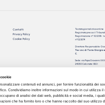
Testata giornalistica online
Contatti
Registrata presso il Tribu
Privacy Policy
Registrazione n° 10/2018 Iscr
Cookie Policy
n°023574
Direttore Responsabile: Gio
Tev snc di Torre Giorgio e
C.
Sede: via Papa Giovanni XXII
24050 Calcinate (BG)
P.IVA 03901230163
 cookie
rsonalizzare contenuti ed annunci, per fornire funzionalità dei so
ffico. Condividiamo inoltre informazioni sul modo in cui utilizza il 
 occupano di analisi dei dati web, pubblicità e social media, i qual
azioni che ha fornito loro o che hanno raccolto dal suo utilizzo d