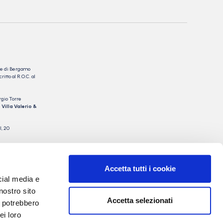
nale di Bergamo
itto al R.O.C. al
rgio Torre
 Villa Valerio &
I, 20
Accetta tutti i cookie
cial media e
nostro sito
Accetta selezionati
i potrebbero
ei loro