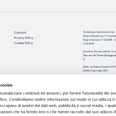
Testata giornalistica online
Contatti
Registrata presso il Tribu
Privacy Policy
Registrazione n° 10/2018 Iscr
Cookie Policy
n°023574
Direttore Responsabile: Gio
Tev snc di Torre Giorgio e
C.
Sede: via Papa Giovanni XXII
24050 Calcinate (BG)
P.IVA 03901230163
 cookie
rsonalizzare contenuti ed annunci, per fornire funzionalità dei so
ffico. Condividiamo inoltre informazioni sul modo in cui utilizza il 
 occupano di analisi dei dati web, pubblicità e social media, i qual
azioni che ha fornito loro o che hanno raccolto dal suo utilizzo d