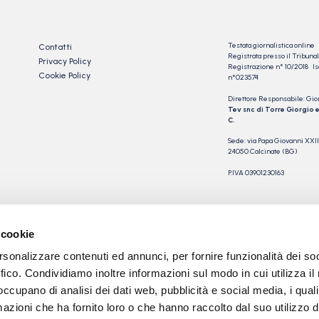
Testata giornalistica online
Contatti
Registrata presso il Tribu
Privacy Policy
Registrazione n° 10/2018 Iscr
Cookie Policy
n°023574
Direttore Responsabile: Gio
Tev snc di Torre Giorgio e
C.
Sede: via Papa Giovanni XXII
24050 Calcinate (BG)
P.IVA 03901230163
 cookie
rsonalizzare contenuti ed annunci, per fornire funzionalità dei so
ffico. Condividiamo inoltre informazioni sul modo in cui utilizza il 
 occupano di analisi dei dati web, pubblicità e social media, i qual
azioni che ha fornito loro o che hanno raccolto dal suo utilizzo d