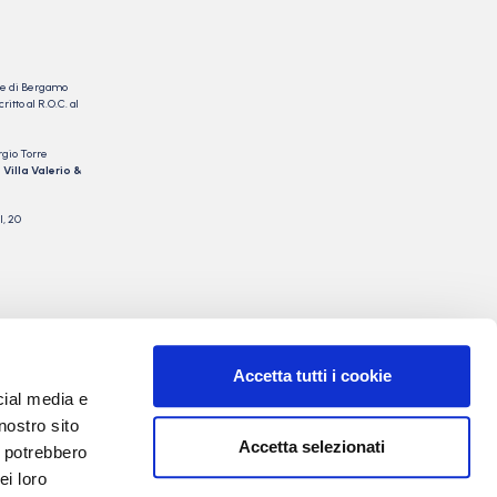
nale di Bergamo
itto al R.O.C. al
rgio Torre
 Villa Valerio &
I, 20
Accetta tutti i cookie
cial media e
nostro sito
Accetta selezionati
i potrebbero
ei loro